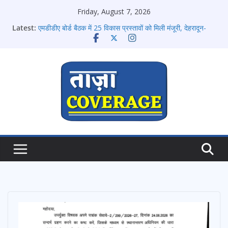
Skip
Friday, August 7, 2026
to
भारी से बहुत भारी वर्षा की चेतावनी के बीच जिला प्रशासन अलर्ट, सभी
Latest:
content
विभागों को हाई अलर्ट पर रहने के निर्देश
एमडीडीए बोर्ड बैठक में 25 विकास प्रस्तावों को मिली मंजूरी, देहरादून-
मसूरी के नियोजित विकास को मिलेगी रफ्तार
मुख्यमंत्री धामी बोले- युवाओं को रोजगार देना सरकार की सर्वोच्च
प्राथमिकता, आने वाले महीनों में हजारों पदों पर की जाएगी भर्ती
दिल्ली-देहरादून आर्थिक कॉरिडोर से जुड़ी 12 किमी ग्रीनफील्ड बाईपास
परियोजना का डीएम ने किया निरीक्षण; समयबद्ध एवं गुणवत्तापूर्ण निर्माण
सुनिश्चित करने के निर्देश, सुरक्षा मानकों से कोई समझौता नहींः डीएम
459 करोड़ से एचएनबी गढ़वाल विश्वविद्यालय में अनुसंधान संरचना होगी
सुदृढ