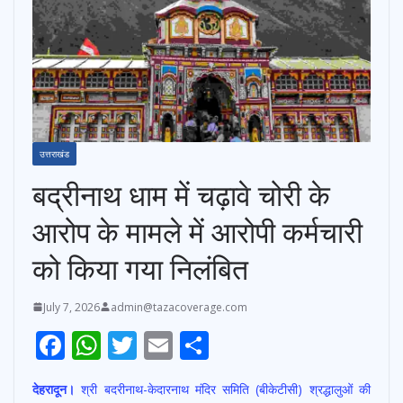
उत्तराखंड
बद्रीनाथ धाम में चढ़ावे चोरी के
आरोप के मामले में आरोपी कर्मचारी
को किया गया निलंबित
July 7, 2026
admin@tazacoverage.com
F
W
T
E
S
ac
h
w
m
h
देहरादून।
श्री बदरीनाथ-केदारनाथ मंदिर समिति (बीकेटीसी) श्रद्धालुओं की
e
at
itt
ai
ar