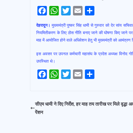
F
W
T
E
S
ac
h
w
m
h
देहरादून।
मुख्यमंत्री पुष्कर सिंह धामी से गुरुवार को देर सांय सचिव
e
at
itt
ai
ar
नियमितीकरण के लिए ठोस नीति बनाए जाने की घोषणा किए जाने पर मु
b
s
er
l
e
माह में आयोजित होने वाले अधिवेशन हेतु भी मुख्यमंत्री को आमंत्रण
o
A
इस अवसर पर उपनल कर्मचारी महासंघ के प्रदेश अध्यक्ष विनोद गोदि
o
p
उपस्थित थे।
k
p
Post
F
W
T
E
S
Navigation
ac
h
w
m
h
e
at
itt
ai
ar
b
s
er
l
e
सीएम धामी ने दिए निर्देश, हर माह तय तारीख पर मिले वृद्धा अ
o
A
पेंशन
o
p
k
p