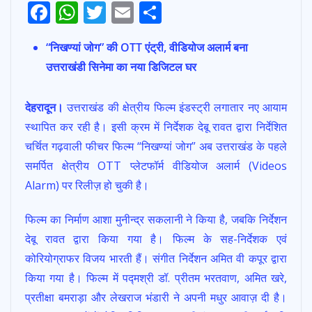
F
W
T
E
S
ac
h
w
m
h
“निखण्यां जोग” की OTT एंट्री, वीडियोज अलार्म बना
e
at
itt
ai
ar
उत्तराखंडी सिनेमा का नया डिजिटल घर
b
s
er
l
e
o
A
देहरादून।
उत्तराखंड की क्षेत्रीय फिल्म इंडस्ट्री लगातार नए आयाम
o
p
स्थापित कर रही है। इसी क्रम में निर्देशक देबू रावत द्वारा निर्देशित
k
p
चर्चित गढ़वाली फीचर फिल्म “निखण्यां जोग” अब उत्तराखंड के पहले
समर्पित क्षेत्रीय OTT प्लेटफॉर्म वीडियोज अलार्म (Videos
Alarm) पर रिलीज़ हो चुकी है।
फिल्म का निर्माण आशा मुनीन्द्र सकलानी ने किया है, जबकि निर्देशन
देबू रावत द्वारा किया गया है। फिल्म के सह-निर्देशक एवं
कोरियोग्राफर विजय भारती हैं। संगीत निर्देशन अमित वी कपूर द्वारा
किया गया है। फिल्म में पद्मश्री डॉ. प्रीतम भरतवाण, अमित खरे,
प्रतीक्षा बमराड़ा और लेखराज भंडारी ने अपनी मधुर आवाज़ दी है।