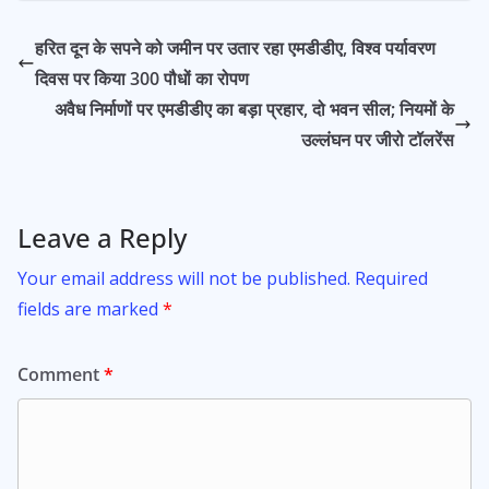
e
at
itt
ai
ar
b
s
er
l
e
हरित दून के सपने को जमीन पर उतार रहा एमडीडीए, विश्व पर्यावरण
o
A
दिवस पर किया 300 पौधों का रोपण
o
p
अवैध निर्माणों पर एमडीडीए का बड़ा प्रहार, दो भवन सील; नियमों के
k
p
उल्लंघन पर जीरो टॉलरेंस
Leave a Reply
Your email address will not be published.
Required
fields are marked
*
Comment
*