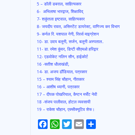
5 – डॉली डबराल, साहित्यकार
6- अभिलाषा भारद्वाज, शिक्षाविद्
7- शकुंतला इष्टवाल, साहित्यकार
8- जयदीप रावत, असिस्टेंट डायरेक्ट, वाणिज्य कर विभाग
9- कर्नल रि. यशपाल नेगी, रिवर्स माइग्रेशन
10- डा. उदय बलूनी, सर्जन, बलूनी अस्पताल..
11- डा. रमेश कुंवर, डिप्टी सीएमओ हरिद्वार
12- एडवोकेट नलिन सौन, हाईकोर्ट
16 -सतीश धौलाखंडी,
14- डा. अजय ढौंडियाल, पत्रकार
15 – श्याम सिंह चौहान, गीतकार
16 – आशीष ध्यानी, पत्रकार
17 – दीपक पोखरियाल, कैप्टन मर्चेंट नेवी
18 -संजय पालीवाल, होटल व्यवसायी
19 – राकेश चौहान, एक्सीक्यूटिव शेफ।
F
W
T
E
S
Post
ac
h
w
m
h