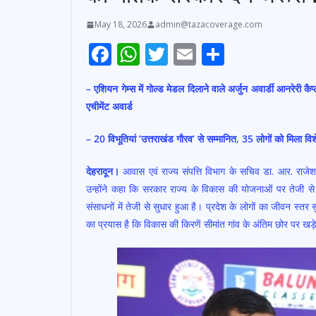
May 18, 2026
admin@tazacoverage.com
F
W
T
E
S
ac
h
w
m
h
– एशियन गेम्स में गोल्ड मेडल दिलाने वाले अर्जुन अवार्डी आनरेरी 
e
at
itt
ai
ar
एचीमेंट अवार्ड
b
s
er
l
e
o
A
– 20 विभूतियां ‘उत्तराखंड गौरव’ से सम्मानित, 35 लोगों को मिला विश
o
p
देहरादून।
आवास एवं राज्य संपत्ति विभाग के सचिव डा. आर. राजेश
k
p
उन्होंने कहा कि सरकार राज्य के विकास की योजनाओं पर तेजी से 
संसाधनों में तेजी से सुधार हुआ है। प्रदेश के लोगों का जीवन स्त
का प्रयास है कि विकास की किरणें सीमांत गांव के अंतिम छोर पर खड़े