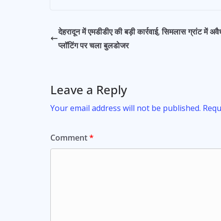
navigation
e
at
itt
ai
ar
b
s
er
l
e
देहरादून में एमडीडीए की बड़ी कार्रवाई, सिमलास ग्रांट में अवै
o
A
प्लॉटिंग पर चला बुलडोजर
o
p
k
p
Leave a Reply
Your email address will not be published.
Requ
Comment
*