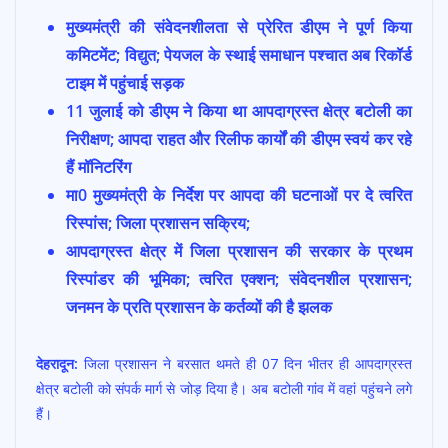
ac
h
w
m
h
मुख्यमंत्री की संवेदनशीलता से प्रेरित डीएम ने पूर्ण किया
e
at
itt
ai
ar
कमिटमेंट; विद्युत; पेयजल के स्थाई समाधान पश्चात अब रिकॉर्ड
b
s
er
l
e
टाइम में पहुंचाई सड़क
o
A
11 जुलाई को डीएम ने किया था आपदाग्रस्त क्षेत्र बटोली का
o
p
निरीक्षण; आपदा राहत और रिलीफ कार्यों की डीएम स्वयं कर रहे
k
p
हैं मॉनिटरिंग
मा0 मुख्यमंत्री के निर्देश पर आपदा की घटनाओं पर दे त्वरित
रिस्पांस; जिला प्रशासन सक्रिय;
आपदाग्रस्त क्षेत्र में जिला प्रशासन की सरकार के प्रथम
रिस्पांडर की भूमिका; त्वरित एक्शन; संवेदनशील प्रशासन;
जनमन के प्रति प्रशासन के कर्तव्यों की है झलक
देहरादून:
जिला प्रशासन ने बरसात थमते ही 07 दिन भीतर ही आपदाग्रस्त
क्षेत्र बटोली को संपर्क मार्ग से जोड़ दिया है। अब बटोली गांव में वहां पहुंचने लगे
हैं।