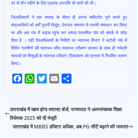
दर से तीन महीने के लिए एडवांस धनराशि भी जारी की थी।
जिलाधिकारी ने एक सप्ताह के भीतर ही अपना कमिटमेंट पूर्ण करते हुए
क्षेत्रवासियों को वर्षों पुरानी विद्युत, पेयजल समस्या से स्थायी समाधान कर किया
था और अब गांव में सड़क पहुंच कर आपदा प्रभावित गांव को संपर्क से जोड़
दिया है । वहीं जिलाधिकारी के निर्देशों पर स्वास्थ्य विभाग ने बटोली गांव में
शिविर ग्रामीणों की स्वास्थ्य जाँच स्वास्थ्य परीक्षण उपचार के साथ ही गर्भवती
माताओं एवं शिशुओं के स्वास्थ्य परीक्षण टीकाकरण को एएनएम ने नियमित भ्रमण
किया।
F
W
T
E
S
Post
ac
h
w
m
h
navigation
e
at
itt
ai
ar
b
s
er
l
e
उत्तराखंड में खत्म होगा मदरसा बोर्ड, राज्यपाल ने अल्पसंख्यक शिक्षा
o
A
विधेयक 2025 को दी मंजूरी
o
p
उत्तराखंड में MBBS डॉक्टर अधिक, अब PG सीटें बढ़ाने की जरूरत
k
p