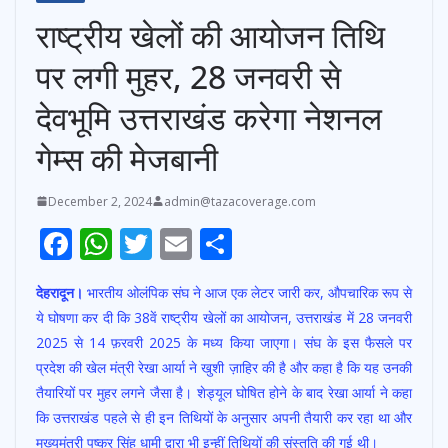
राष्ट्रीय खेलों की आयोजन तिथि
पर लगी मुहर, 28 जनवरी से
देवभूमि उत्तराखंड करेगा नेशनल
गेम्स की मेजबानी
December 2, 2024
admin@tazacoverage.com
F
W
T
E
S
ac
h
w
m
h
देहरादून।
भारतीय ओलंपिक संघ ने आज एक लेटर जारी कर, औपचारिक रूप से
e
at
itt
ai
ar
ये घोषणा कर दी कि 38वें राष्ट्रीय खेलों का आयोजन, उत्तराखंड में 28 जनवरी
b
s
er
l
e
2025 से 14 फ़रवरी 2025 के मध्य किया जाएगा। संघ के इस फैसले पर
o
A
प्रदेश की खेल मंत्री रेखा आर्या ने खुशी ज़ाहिर की है और कहा है कि यह उनकी
o
p
तैयारियों पर मुहर लगने जैसा है। शेड्यूल घोषित होने के बाद रेखा आर्या ने कहा
कि उत्तराखंड पहले से ही इन तिथियों के अनुसार अपनी तैयारी कर रहा था और
k
p
मुख्यमंत्री पुष्कर सिंह धामी द्वारा भी इन्हीं तिथियों की संस्तुति की गई थी।