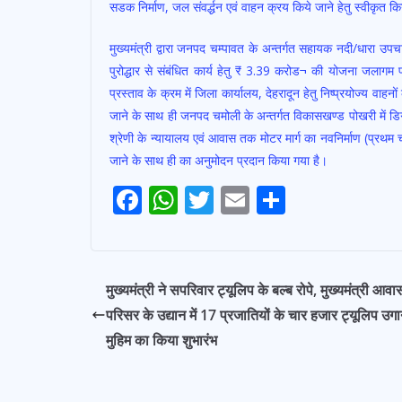
सडक निर्माण, जल संवर्द्धन एवं वाहन क्रय किये जाने हेतु स्वीकृत 
मुख्यमंत्री द्वारा जनपद चम्पावत के अन्तर्गत सहायक नदी/धारा उप
पुरोद्धार से संबंधित कार्य हेतु ₹ 3.39 करोड¬ की योजना जलागम प्
प्रस्ताव के क्रम में जिला कार्यालय, देहरादून हेतु निष्प्रयोज्य व
जाने के साथ ही जनपद चमोली के अन्तर्गत विकासखण्ड पोखरी में डिग
श्रेणी के न्यायालय एवं आवास तक मोटर मार्ग का नवनिर्माण (प्रथ
जाने के साथ ही का अनुमोदन प्रदान किया गया है।
Post
F
W
T
E
S
navigation
ac
h
w
m
h
e
at
itt
ai
ar
b
s
er
l
e
मुख्यमंत्री ने सपरिवार ट्यूलिप के बल्ब रोपे, मुख्यमंत्री आवा
o
A
परिसर के उद्यान में 17 प्रजातियों के चार हजार ट्यूलिप उगा
o
p
मुहिम का किया शुभारंभ
k
p