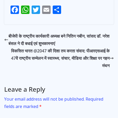
F
W
T
E
S
Post
ac
h
w
m
h
navigation
e
at
itt
ai
ar
b
s
er
l
e
बीजेपी के राष्ट्रीय कार्यकारी अध्यक्ष बने नितिन नबीन, सांसद डॉ. नरेश
o
A
बंसल ने दी बधाई एवं शुभकामनाएं
o
p
विकसित भारत @2047 की दिशा तय करता संवाद: पीआरएसआई के
k
p
47वें राष्ट्रीय सम्मेलन में स्वास्थ्य, संचार, मीडिया और शिक्षा पर गहन
मंथन
Leave a Reply
Your email address will not be published.
Required
fields are marked
*