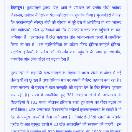
ac
h
w
m
h
देहरादून।
मुख्यमंत्री पुष्कर सिंह धामी ने सोमवार को राजीव गाँधी नवोदय
e
at
itt
ai
ar
विद्यालय, तपोवन में ‘‘सांसद खेल महोत्सव’ का शुभारंभ किया। मुख्यमंत्री ने कहा
b
s
er
l
e
कि प्रधानमंत्री नरेन्द्र मोदी की प्रेरणा से पूरे देश में आयोजित हो रहा ’’सांसद
o
A
खेल महोत्सव’’, खेल प्रतिभाओं को गाँव से राष्ट्रीय स्तर तक पहुँचाने का बड़ा
o
p
अभियान है। उत्तराखंड में खेल महोत्सव तीन अलग-अलग चरणों में आयोजित
किया जा रहा है। इस प्रतियोगिता का उद्देश्य ’’फिट इंडिया-स्पोर्ट्स इंडिया-
k
p
स्ट्रॉन्ग इंडिया’’ के संदेश को गाँव-गाँव तक पहुंचाने के साथ ही स्थानीय,
पारंपरिक और लोक खेलों को बढ़ावा देना है।
मुख्यमंत्री ने कहा कि प्रधानमंत्री के नेतृत्व में भारत खेलों के क्षेत्र में नई
ऊंचाइयों को छू रहा है तथा वैश्विक मंच पर अपनी विशिष्ट पहचान बना रहा है।
राज्य सरकार भी प्रदेश में खेल संस्कृति को बढ़ावा देने के लिए निरंतर प्रयास
कर रही है। राज्य में आयोजित हुए 38वें राष्ट्रीय खेलों में उत्तराखंड के
खिलाड़ियों ने 103 पदक जीतकर इतिहास रचते हुए राज्य का गौरव बढ़ाने का
कार्य किया। आज उत्तराखंड विश्वस्तरीय स्पोर्ट्स इंफ्रास्ट्रक्चर के मामले में भी
देश के प्रमुख राज्यों में गिना जाने लगा है। ’’स्पोर्ट्स लेगेसी प्लान’’ के अंतर्गत
प्रदेश के आठ प्रमुख शहरों में 23 खेल अकादमियों की स्थापना की जाएगी। इन
अकादमियों में प्रत्येक वर्ष 920 विश्वस्तरीय एथलीट और 1000 अन्य खिलाड़ी