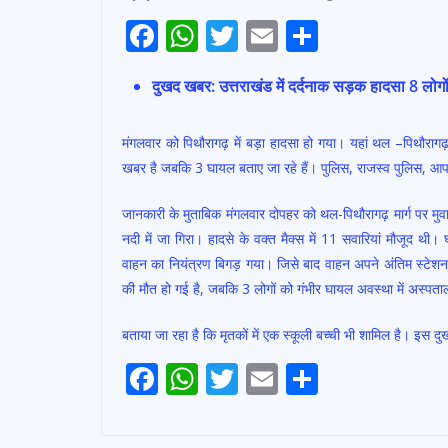
F
W
T
E
S
ac
h
w
m
h
दुखद खबर: उत्तराखंड में दर्दनाक सड़क हादसा 8 लोगों
e
at
itt
ai
ar
b
s
er
l
e
मंगलवार को पिथौरागढ़ में बड़ा हादसा हो गया। यहां थल –पिथौरागढ़ म
o
A
खबर है जबकि 3 घायल बताए जा रहे हैं। पुलिस, राजस्व पुलिस, आपदा प्
o
p
जानकारी के मुताबिक मंगलवार दोपहर को थल-पिथौरागढ़ मार्ग पर मु
k
p
नदी में जा गिरा। हादसे के वक्त मैक्स में 11 सवारियां मौजूद 
वाहन का नियंत्रण बिगड़ गया। जिसे बाद वाहन अपने अंतिम स्टेशन प
की मौत हो गई है, जबकि 3 लोगों को गंभीर घायल अवस्था में अस्पताल 
बताया जा रहा है कि मृतकों में एक स्कूली बच्ची भी शामिल है। इस दुख
Post
F
W
T
E
S
Navigation
ac
h
w
m
h
e
at
itt
ai
ar