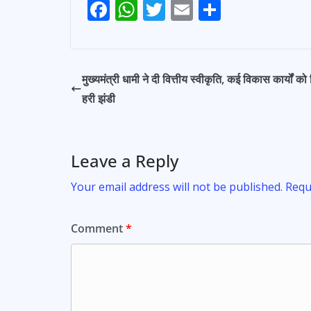
F
W
T
E
S
Post
ac
h
w
m
h
Navigation
e
at
itt
ai
ar
b
s
er
l
e
मुख्यमंत्री धामी ने दी वित्तीय स्वीकृति, कई विकास कार्यों को
o
A
हरी झंडी
o
p
k
p
Leave a Reply
Your email address will not be published.
Requ
Comment
*