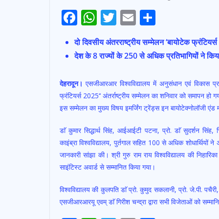
F
W
T
E
S
ac
h
w
m
h
दो दिवसीय अंतरराष्ट्रीय सम्मेलन ‘बायोटेक फ्रंटिय
e
at
itt
ai
ar
देश के 8 राज्यों के 250 से अधिक प्रतिभागियों ने किय
b
s
er
l
e
o
A
देहरादून।
एसजीआरआर विश्वविद्यालय में अनुसंधान एवं विकास प्र
o
p
फ्रंटियर्स 2025‘‘ अंतर्राष्ट्रीय सम्मेलन का शनिवार को समापन हो गय
k
p
इस सम्मेलन का मुख्य विषय इमर्जिंग ट्रेंड्स इन बायोटेक्नोलॉजी एंड मा
डाॅ कुमार सिद्धार्थ सिंह, आईआईटी पटना, प्रो. डाॅ सुदर्शन सिंह, 
काइंब्रा विश्वविद्यालय, पुर्तगाल सहित 100 से अधिक शोधार्थियों ने अ
जानकारी सांझा की। श्री गुरु राम राय विश्वविद्यालय की निहारि
साइंटिस्ट अवार्ड से सम्मानित किया गया।
विश्वविद्यालय की कुलपति डाॅ प्रो. कुमुद सकलानी, प्रो. जे.पी. पचैरी
एसजीआरआरयू एवम् डाॅ गिरीश चन्द्रा द्वारा सभी विजेताओं को सम्मानि