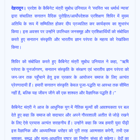
ac
h
w
m
h
देहरादून।
प्रदेश के कैबिनेट मंत्री सुबोध उनियाल ने ‘स्वस्ति भव धर्मार्थ न्यास’
e
at
itt
ai
ar
द्वारा संचालित सनातन वैदिक पुरोहित/आर्योपदेशक प्रशिक्षण शिविर में मुख्य
b
s
er
l
e
अतिथि के रूप में सम्मिलित होकर दीप प्रज्वलित कर कार्यक्रम का शुभारंभ
o
A
किया। इस अवसर पर उन्होंने उपस्थित जनसमूह और प्रशिक्षार्थियों को संबोधित
o
p
करते हुए सनातन संस्कृति और भारतीय ज्ञान परंपरा के महत्व को रेखांकित
किया।
k
p
शिविर को संबोधित करते हुए कैबिनेट मंत्री सुबोध उनियाल ने कहा, “ऋषि
परंपरा के पुनर्जागरण, सनातन संस्कृति के संरक्षण एवं भारतीय ज्ञान परंपरा को
जन-जन तक पहुँचाने हेतु इस प्रकार के आयोजन समाज के लिए अत्यंत
प्रेरणादायी हैं। हमारी सनातन संस्कृति केवल पूजा-पद्धति या आस्था तक सीमित
नहीं है, बल्कि यह जीवन जीने की एक शाश्वत और वैज्ञानिक पद्धति है।”
कैबिनेट मंत्री ने आज के आधुनिक युग में नैतिक मूल्यों की आवश्यकता पर बल
देते हुए कहा कि समाज को सदाचार और अपने गौरवशाली अतीत से जोड़े रखने
के लिए ऐसे प्रयास अत्यंत सराहनीय हैं। उन्होंने कहा कि जब हमारी युवा पीढ़ी
इस वैज्ञानिक और आध्यात्मिक धरोहर को पूरी तरह आत्मसात करेगी, तभी एक
सशक्त, समृद्ध और मूल्य-आधारित राष्ट्र का निर्माण संभव हो सकेगा। वेदों का