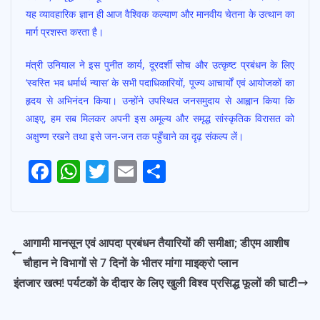
यह व्यावहारिक ज्ञान ही आज वैश्विक कल्याण और मानवीय चेतना के उत्थान का
मार्ग प्रशस्त करता है।
मंत्री उनियाल ने इस पुनीत कार्य, दूरदर्शी सोच और उत्कृष्ट प्रबंधन के लिए
‘स्वस्ति भव धर्मार्थ न्यास’ के सभी पदाधिकारियों, पूज्य आचार्यों एवं आयोजकों का
हृदय से अभिनंदन किया। उन्होंने उपस्थित जनसमुदाय से आह्वान किया कि
आइए, हम सब मिलकर अपनी इस अमूल्य और समृद्ध सांस्कृतिक विरासत को
अक्षुण्ण रखने तथा इसे जन-जन तक पहुँचाने का दृढ़ संकल्प लें।
F
W
T
E
S
Post
ac
h
w
m
h
navigation
e
at
itt
ai
ar
b
s
er
l
e
आगामी मानसून एवं आपदा प्रबंधन तैयारियों की समीक्षा; डीएम आशीष
o
A
चौहान ने विभागों से 7 दिनों के भीतर मांगा माइक्रो प्लान
o
p
इंतजार खत्म! पर्यटकों के दीदार के लिए खुली विश्व प्रसिद्ध फूलों की घाटी
k
p