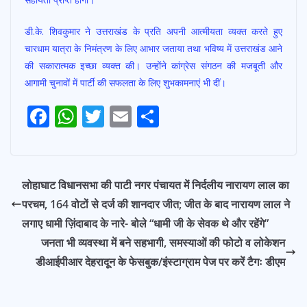
डी.के. शिवकुमार ने उत्तराखंड के प्रति अपनी आत्मीयता व्यक्त करते हुए
चारधाम यात्रा के निमंत्रण के लिए आभार जताया तथा भविष्य में उत्तराखंड आने
की सकारात्मक इच्छा व्यक्त की। उन्होंने कांग्रेस संगठन की मजबूती और
आगामी चुनावों में पार्टी की सफलता के लिए शुभकामनाएं भी दीं।
F
W
T
E
S
Post
ac
h
w
m
h
navigation
e
at
itt
ai
ar
b
s
er
l
e
लोहाघाट विधानसभा की पाटी नगर पंचायत में निर्दलीय नारायण लाल का
o
A
परचम, 164 वोटों से दर्ज की शानदार जीत; जीत के बाद नारायण लाल ने
o
p
लगाए धामी ज़िंदाबाद के नारे- बोले “धामी जी के सेवक थे और रहेंगे”
k
p
जनता भी व्यवस्था में बने सहभागी, समस्याओं की फोटो व लोकेशन
डीआईपीआर देहरादून के फेसबुक/इंस्टाग्राम पेज पर करें टैगः डीएम