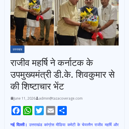
उत्तराखंड
राजीव महर्षि ने कर्नाटक के
उपमुख्यमंत्री डी.के. शिवकुमार से
की शिष्टाचार भेंट
June 11, 2026
admin@tazacoverage.com
F
W
T
E
S
ac
h
w
m
h
नई दिल्ली।
उत्तराखंड कांग्रेस मीडिया कमेटी के चेयरमैन राजीव महर्षि और
e
at
itt
ai
ar