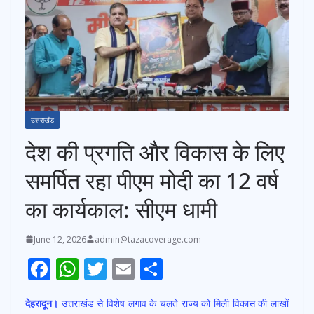
उत्तराखंड
देश की प्रगति और विकास के लिए
समर्पित रहा पीएम मोदी का 12 वर्ष
का कार्यकाल: सीएम धामी
June 12, 2026
admin@tazacoverage.com
F
W
T
E
S
ac
h
w
m
h
देहरादून।
उत्तराखंड से विशेष लगाव के चलते राज्य को मिली विकास की लाखों
e
at
itt
ai
ar