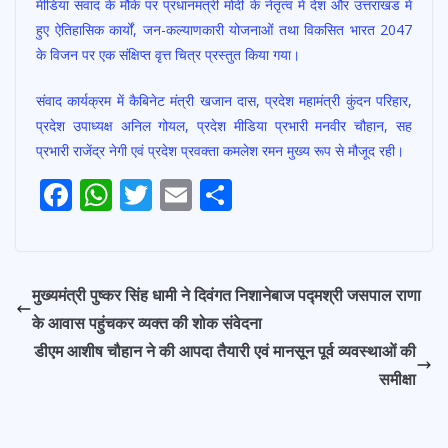
मीडिया संवाद के मौके पर प्रधानमंत्री मोदी के नेतृत्व में देश और उत्तराखंड में
हुए ऐतिहासिक कार्यों, जन-कल्याणकारी योजनाओं तथा विकसित भारत 2047
के विजन पर एक संक्षिप्त वृत्त चित्र प्रस्तुत किया गया।
संवाद कार्यक्रम में कैबिनेट मंत्री खजान दास, प्रदेश महामंत्री कुंदन परिहार,
प्रदेश उपाध्यक्ष अनिल गोयल, प्रदेश मीडिया प्रभारी मनवीर चौहान, सह
प्रभारी राजेंद्र नेगी एवं प्रदेश प्रवक्ता कमलेश रमन मुख्य रूप से मौजूद रही।
F
W
T
E
S
ac
h
w
m
h
e
at
itt
ai
ar
b
s
er
l
e
मुख्यमंत्री पुष्कर सिंह धामी ने दिवंगत निशानेबाज पद्मश्री जसपाल राणा
o
A
के आवास पहुंचकर व्यक्त की शोक संवेदना
o
p
डीएम आशीष चौहान ने की आपदा तैयारी एवं मानसून पूर्व व्यवस्थाओं की
k
p
समीक्षा