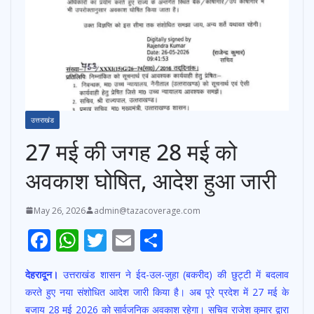
उत्तराखंड
27 मई की जगह 28 मई को
अवकाश घोषित, आदेश हुआ जारी
May 26, 2026
admin@tazacoverage.com
F
W
T
E
S
ac
h
w
m
h
देहरादून।
उत्तराखंड शासन ने ईद-उल-जुहा (बकरीद) की छुट्टी में बदलाव
e
at
itt
ai
ar
करते हुए नया संशोधित आदेश जारी किया है। अब पूरे प्रदेश में 27 मई के
b
s
er
l
e
बजाय 28 मई 2026 को सार्वजनिक अवकाश रहेगा। सचिव राजेश कुमार द्वारा