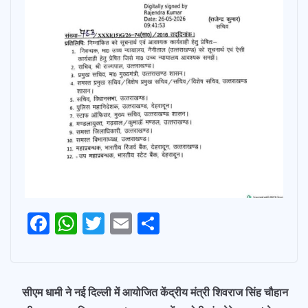
F
W
T
E
S
Post
ac
h
w
m
h
navigation
e
at
itt
ai
ar
b
s
er
l
e
सीएम धामी ने नई दिल्ली में आयोजित केंद्रीय मंत्री शिवराज सिंह चौहान