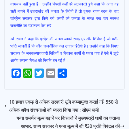
कामयाब नहीं हुआ है। उन्होंने विपक्षी दलों को ललकारते हुये कहा कि अगर वह
सही मायने में उत्तराखंड की जनता के हितैषी हैं तो पृथक राज्य गठन के बाद
कांग्रेस सरकार द्वारा किये गये कार्यों को जनता के समक्ष रख कर स्वस्थ
राजनीति का उदाहरण पेश करें।
डॉ. रावत ने कहा कि प्रदेश की जनता काफी समझदार और शिक्षित है जो भती-
भांति जानती है कि कौन राजनीतिक दल उनका हितैषी है। उन्होंने कहा कि विपक्ष
सरकार के जनकल्याणकारी नितियों व विकास कार्यों से घबरा गया है ऐसे में झूटे
आरोप लगाना विपक्ष की नियति बन गई है।
Post
F
W
T
E
S
navigation
ac
h
w
m
h
e
at
itt
ai
ar
b
s
er
l
e
10 हजार एकड़ से अधिक सरकारी भूमि कब्जामुक्त कराई गई, 550 से
o
A
अधिक अवैध संरचनाओं को ध्वस्त किया गया : सीएम धामी
o
p
गन्ना समर्थन मूल्य बढ़ाने पर किसानों ने मुख्यमंत्री धामी का जताया
k
p
आभार, राज्य सरकार ने गन्ना मूल्य में की ₹30 प्रति क्विंटल की