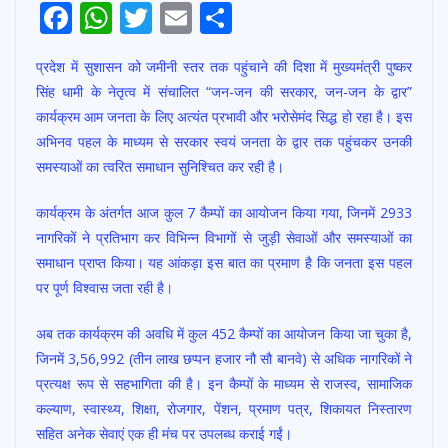
F
W
T
E
S
ac
h
w
m
h
प्रदेश में सुशासन को जमीनी स्तर तक पहुंचाने की दिशा में मुख्यमंत्री पुष्कर
e
at
itt
ai
ar
सिंह धामी के नेतृत्व में संचालित “जन-जन की सरकार, जन-जन के द्वार”
b
s
er
l
e
कार्यक्रम आम जनता के लिए अत्यंत प्रभावी और भरोसेमंद सिद्ध हो रहा है। इस
o
A
अभिनव पहल के माध्यम से सरकार स्वयं जनता के द्वार तक पहुंचकर उनकी
o
p
समस्याओं का त्वरित समाधान सुनिश्चित कर रही है।
k
p
कार्यक्रम के अंतर्गत आज कुल 7 कैम्पों का आयोजन किया गया, जिनमें 2933
नागरिकों ने प्रतिभाग कर विभिन्न विभागों से जुड़ी सेवाओं और समस्याओं का
समाधान प्राप्त किया। यह आंकड़ा इस बात का प्रमाण है कि जनता इस पहल
पर पूर्ण विश्वास जता रही है।
अब तक कार्यक्रम की अवधि में कुल 452 कैम्पों का आयोजन किया जा चुका है,
जिनमें 3,56,992 (तीन लाख छप्पन हजार नौ सौ बानवे) से अधिक नागरिकों ने
प्रत्यक्ष रूप से सहभागिता की है। इन कैम्पों के माध्यम से राजस्व, सामाजिक
कल्याण, स्वास्थ्य, शिक्षा, रोजगार, पेंशन, प्रमाण पत्र, शिकायत निस्तारण
सहित अनेक सेवाएं एक ही मंच पर उपलब्ध कराई गईं।