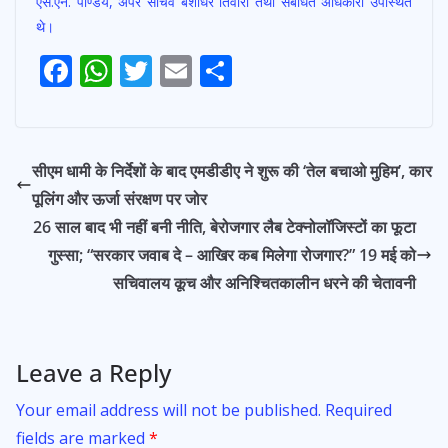
एस.एन. पाण्डेय, अपर सचिव बंशीधर तिवारी तथा संबंधित अधिकारी उपस्थित
थे।
Post
F
W
T
E
S
navigation
ac
h
w
m
h
e
at
itt
ai
ar
b
s
er
l
e
सीएम धामी के निर्देशों के बाद एमडीडीए ने शुरू की ‘तेल बचाओ मुहिम’, कार
o
A
पूलिंग और ऊर्जा संरक्षण पर जोर
o
p
26 साल बाद भी नहीं बनी नीति, बेरोजगार लैब टेक्नोलॉजिस्टों का फूटा
k
p
गुस्सा; “सरकार जवाब दे – आखिर कब मिलेगा रोजगार?” 19 मई को
सचिवालय कूच और अनिश्चितकालीन धरने की चेतावनी
Leave a Reply
Your email address will not be published.
Required
fields are marked
*