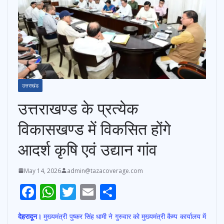
उत्तराखंड
उत्तराखण्ड के प्रत्येक
विकासखण्ड में विकसित होंगे
आदर्श कृषि एवं उद्यान गांव
May 14, 2026
admin@tazacoverage.com
F
W
T
E
S
ac
h
w
m
h
देहरादून।
मुख्यमंत्री पुष्कर सिंह धामी ने गुरुवार को मुख्यमंत्री कैम्प कार्यालय में
e
at
itt
ai
ar