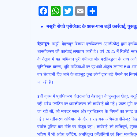
F
W
T
E
S
ac
h
w
m
h
मसूरी रोपवे प्रोजेक्ट के आस-पास बड़ी कार्रवाई, पुरू
e
at
itt
ai
ar
b
s
er
l
e
देहरादून:
मसूरी–देहरादून विकास प्राधिकरण (एमडीडीए) द्वारा प्राधिक
o
A
ध्वस्तीकरण की कार्रवाई लगातार जारी है। वर्ष 2025 में रिकॉर्ड स्तर
o
p
के नेतृत्व में यह अभियान पूरी गंभीरता और प्रतिबद्धता के साथ आगे 
k
p
सुनिश्चित करना, भूमि माफियाओं पर प्रभावी अंकुश लगाना तथा आम ना
बार चेतावनी दिए जाने के बावजूद कुछ लोगों द्वारा बड़े पैमाने पर न
जा रही है।
इसी क्रम में प्राधिकरण क्षेत्रान्तर्गत देहरादून के पुरूकुल क्षेत्र
रही अवैध प्लॉटिंग पर ध्वस्तीकरण की कार्रवाई की गई। उक्त भूमि पर
जा रही थीं, जो मास्टर प्लान और प्राधिकरण के नियमों का स्पष्ट 
गई। ध्वस्तीकरण अभियान के दौरान सहायक अभियंता शैलेन्द्र सिं
पर्याप्त पुलिस बल मौके पर मौजूद रहा। कार्रवाई को शांतिपूर्ण, सुव
भविष्य में भी अवैध प्लॉटिंग, अनधिकृत कॉलोनियों एवं बिना मानचित्र