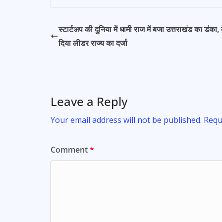
navigation
e
at
itt
ai
ar
b
s
er
l
e
स्टार्टअप की दुनिया में धामी राज में बजा उत्तराखंड का डंका, क
o
A
दिया लीडर राज्य का दर्जा
o
p
k
p
Leave a Reply
Your email address will not be published.
Requ
Comment
*