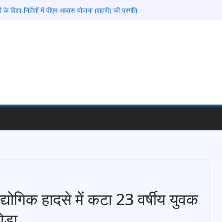
ामी के दिशा-निर्देशों में पीएम आवास योजना (शहरी) की प्रगति
कॉरिडोर से जुड़ी 12 किमी ग्रीनफील्ड बाईपास परियोजना
 समयबद्ध एवं गुणवत्तापूर्ण निर्माण सुनिश्चित करने के
े कोई समझौता नहींः डीएम
वाल विश्वविद्यालय में अनुसंधान संरचना होगी सुदृढ
की चेतावनी के बीच जिला प्रशासन अलर्ट, सभी विभागों को
देश
 विकास प्रस्तावों को मिली मंजूरी, देहरादून-मसूरी के
ी रफ्तार
द्योगिक हादसे में कटा 23 वर्षीय युवक
ोड़ा