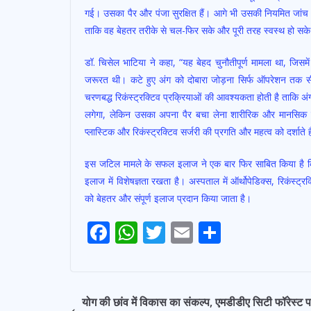
गई। उसका पैर और पंजा सुरक्षित हैं। आगे भी उसकी नियमित जांच हो
ताकि वह बेहतर तरीके से चल-फिर सके और पूरी तरह स्वस्थ हो सक
डॉ. चिसेल भाटिया ने कहा, “यह बेहद चुनौतीपूर्ण मामला था, जिसम
जरूरत थी। कटे हुए अंग को दोबारा जोड़ना सिर्फ ऑपरेशन तक 
चरणबद्ध रिकंस्ट्रक्टिव प्रक्रियाओं की आवश्यकता होती है ताकि अ
लगेगा, लेकिन उसका अपना पैर बचा लेना शारीरिक और मानसिक दोन
प्लास्टिक और रिकंस्ट्रक्टिव सर्जरी की प्रगति और महत्व को दर्शाते ह
इस जटिल मामले के सफल इलाज ने एक बार फिर साबित किया है कि मैक
इलाज में विशेषज्ञता रखता है। अस्पताल में ऑर्थोपेडिक्स, रिकंस्
को बेहतर और संपूर्ण इलाज प्रदान किया जाता है।
F
W
T
E
S
Post
ac
h
w
m
h
navigation
e
at
itt
ai
ar
b
s
er
l
e
योग की छांव में विकास का संकल्प, एमडीडीए सिटी फॉरेस्ट पा