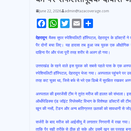
June 22, 2026
admin@tazacoverage.com
F
W
T
E
S
ac
h
w
m
h
देहरादून
: मैक्स सुपर स्पेशियलिटी हॉस्पिटल, देहरादून के डॉक्टर
e
at
itt
ai
ar
पैर दोनों बचा लिए। यह हादसा तब हुआ जब युवक एक औद्योगिक दुर
b
s
er
l
e
दाहिना पैर और पंजा पूरी तरह शरीर से अलग हो गया।
o
A
उत्तराखंड के रहने वाले इस युवक को सबसे पहले पास के एक अस्प
o
p
स्पेशियलिटी हॉस्पिटल, देहरादून भेजा गया। अस्पताल पहुंचने पर
k
p
तरह कट चुका था, जिसे बर्फ से भरे एक डिब्बे में सुरक्षित रखकर अ
अस्पताल की इमरजेंसी टीम ने तुरंत मरीज की हालत को संभाला। इसके 
ऑर्थोपेडिक्स एंड जॉइंट रिप्लेसमेंट विभाग के विशेषज्ञ डॉक्टरों की
खून की नसों, टेंडन और अन्य क्षतिग्रस्त ऊतकों को सावधानी से जो
सर्जरी के बाद मरीज को आईसीयू में लगातार निगरानी में रखा गया। 
ताकि पैर सही तरीके से ठीक हो सके और उसमें खून का प्रवाह बना 