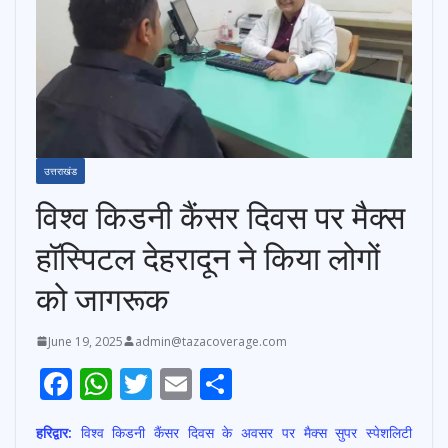
उत्तराखंड
विश्व किडनी कैंसर दिवस पर मैक्स
हॉस्पिटल देहरादून ने किया लोगों
को जागरूक
June 19, 2025
admin@tazacoverage.com
F
W
T
E
S
ac
h
w
m
h
हरिद्वार:
विश्व किडनी कैंसर दिवस के अवसर पर मैक्स सुपर स्पेशलिटी
e
at
itt
ai
ar