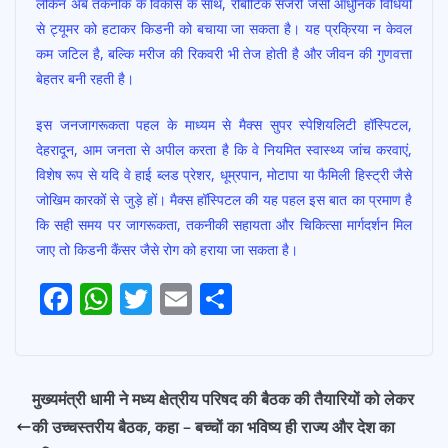
लेकिन अब तकनीक के विकास के साथ, रोबोटिक सर्जरी जैसी आधुनिक विधियों
से ट्यूमर को हटाकर किडनी को बचाया जा सकता है। यह प्रक्रिया न केवल
कम जटिल है, बल्कि मरीज की रिकवरी भी तेज होती है और जीवन की गुणवत्ता
बेहतर बनी रहती है।
इस जनजागरूकता पहल के माध्यम से मैक्स सुपर स्पेशियलिटी हॉस्पिटल,
देहरादून, आम जनता से अपील करता है कि वे नियमित स्वास्थ्य जांच करवाएं,
विशेष रूप से यदि वे हाई ब्लड प्रेशर, धूम्रपान, मोटापा या फैमिली हिस्ट्री जैसे
जोखिम कारकों से जुड़े हों। मैक्स हॉस्पिटल की यह पहल इस बात का प्रमाण है
कि सही समय पर जागरूकता, तकनीकी सहायता और चिकित्सा मार्गदर्शन मिल
जाए तो किडनी कैंसर जैसे रोग को हराया जा सकता है।
F
W
T
E
S
Post
ac
h
w
m
h
Navigation
e
at
itt
ai
ar
b
s
er
l
e
मुख्यमंत्री धामी ने मध्य क्षेत्रीय परिषद की बैठक की तैयारियों को लेकर
o
A
की उच्चस्तरीय बैठक, कहा – बच्चों का भविष्य ही राज्य और देश का