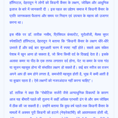
हॉस्पिटल, देहरादून ने लोगों को किडनी कैंसर के लक्षण, जोखिम और आधुनिक
b
s
er
l
e
इलाज के बारे में जानकारी दी । इस पहल का उद्देश्य समाज में किडनी कैंसर के
o
A
प्रति जागरूकता फैलाना और समय पर निदान एवं उपचार के महत्व को उजागर
o
p
करना था।
k
p
इस मौके पर डॉ. तारीक नसीम, प्रिंसिपल कंसल्टेंट, यूरोलॉजी, मैक्स सुपर
स्पेशलिटी हॉस्पिटल, देहरादून ने बताया कि “किडनी कैंसर के लक्षण धीरे-धीरे
उभरते हैं और कई बार शुरुआती चरण में स्पष्ट नहीं होते। सबसे आम संकेत
पेशाब में खून आना हो सकता है, जो बिना किसी दर्द के दिखाई देता है। इसके
अलावा कमर या पीठ के एक तरफ लगातार दर्द होना, पेट या कमर के पास गांठ
या सूजन महसूस होना भी संभावित लक्षण हो सकते हैं। कई बार मरीज का वजन
अपने आप ही कम होने लगता है, कमजोरी महसूस होती है, भूख में कमी आती है
या बुखार रहता है। ऐसे लक्षणों को नजरअंदाज नहीं करना चाहिए”।
डॉ. तारिक ने कहा कि “रोबोटिक सर्जरी जैसे अत्याधुनिक विकल्पों के कारण
आज यह बीमारी पहले की तुलना में कहीं अधिक प्रभावी ढंग से और कम जोखिम
में ठीक की जा सकती है। उन्होंने बताया कि कुछ वर्ष पहले तक किडनी कैंसर के
मामलों में अक्सर पूरी किडनी को हटाने (नेफ्रेक्टॉमी) की आवश्यकता होती थी,