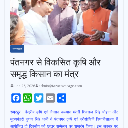
उत्तराखंड
पंतनगर से विकसित कृषि और
समृद्ध किसान का मंत्र
June 26, 2026
admin@tazacoverage.com
F
W
T
E
S
ac
h
w
m
h
रुद्रपुर।
केंद्रीय कृषि एवं किसान कल्याण मंत्री शिवराज सिंह चौहान और
e
at
itt
ai
ar
मुख्यमंत्री पुष्कर सिंह धामी ने पंतनगर कृषि एवं प्रौद्योगिकी विश्वविद्यालय में
b
s
er
l
e
आयोजित दो दिवसीय पूर्व छात्र सम्मेलन का शुभारंभ किया। इस अवसर पर