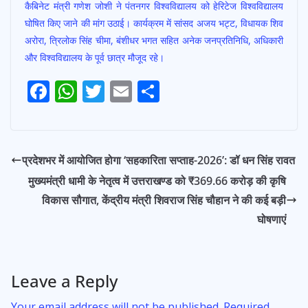
कैबिनेट मंत्री गणेश जोशी ने पंतनगर विश्वविद्यालय को हेरिटेज विश्वविद्यालय
घोषित किए जाने की मांग उठाई। कार्यक्रम में सांसद अजय भट्ट, विधायक शिव
अरोरा, त्रिलोक सिंह चीमा, बंशीधर भगत सहित अनेक जनप्रतिनिधि, अधिकारी
और विश्वविद्यालय के पूर्व छात्र मौजूद रहे।
F
W
T
E
S
Post
ac
h
w
m
h
navigation
e
at
itt
ai
ar
b
s
er
l
e
प्रदेशभर में आयोजित होगा ‘सहकारिता सप्ताह-2026’: डॉ धन सिंह रावत
o
A
मुख्यमंत्री धामी के नेतृत्व में उत्तराखण्ड को ₹369.66 करोड़ की कृषि
o
p
विकास सौगात, केंद्रीय मंत्री शिवराज सिंह चौहान ने की कई बड़ी
k
p
घोषणाएं
Leave a Reply
Your email address will not be published.
Required