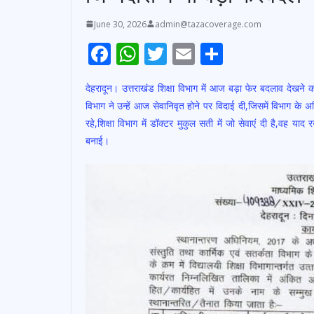
June 30, 2026
admin@tazacoverage.com
F
W
T
E
S
ac
h
w
m
h
देहरादून। उत्तराखंड शिक्षा विभाग में आज बड़ा फेर बदलाव देखने को 
e
at
itt
ai
ar
विभाग ने उन्हें आज सेवानिवृत होने पर विदाई दी,जिसमें विभाग के अधि
b
s
er
l
e
रहे,शिक्षा विभाग में डॉक्टर मुकुल सती में जो सेवाएं दी है,वह 
o
A
बनाई।
o
p
k
p