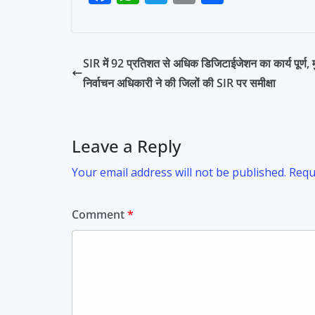
navigation
ac
h
w
m
h
e
at
itt
ai
ar
b
s
er
l
e
SIR में 92 प्रतिशत से अधिक डिजिटाईजेशन का कार्य पूर्ण, म
o
A
निर्वाचन अधिकारी ने की जिलों की SIR पर समीक्षा
o
p
k
p
Leave a Reply
Your email address will not be published.
Requ
Comment
*