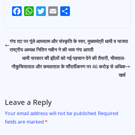
F
W
T
E
S
Post
ac
h
w
m
h
navigation
e
at
itt
ai
ar
b
s
er
l
e
गंगा तट पर गूंजे आध्यात्म और संस्कृति के स्वर, मुख्यमंत्री धामी व भाजपा
o
A
राष्ट्रीय अध्यक्ष नितिन नबीन ने की भव्य गंगा आरती
o
p
धामी सरकार की झीलों को नई पहचान देने की तैयारी, भीमताल-
k
p
नौकुचियाताल और कमलताल के सौंदर्यीकरण पर 46 करोड़ से अधिक
खर्च
Leave a Reply
Your email address will not be published.
Required
fields are marked
*