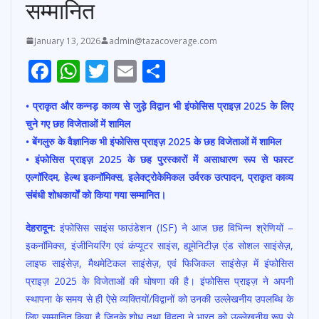
सम्मानित
January 13, 2026
admin@tazacoverage.com
F
W
T
E
S
ac
h
w
m
h
• प्राकृत और कन्नड़ काव्य से जुड़े विद्वान भी इंफोसिस प्राइज़ 2025 के लिए
e
at
itt
ai
ar
चुने गए छह विजेताओं में शामिल
b
s
er
l
e
• बेंगलुरु के वैज्ञानिक भी इंफोसिस प्राइज़ 2025 के छह विजेताओं में शामिल
o
A
• इंफोसिस प्राइज़ 2025 के छह पुरस्कारों में असाधारण रूप से फास्ट
o
p
एल्गॉरिदम, हेल्थ इकनॉमिक्स, इलेक्ट्रोकेमिकल उर्वरक उत्पादन, प्राकृत काव्य
संबंधी शोधकार्यों को किया गया सम्मानित।
k
p
देहरादून:
इंफोसिस साइंस फाउंडेशन (ISF) ने आज छह विभिन्न श्रेणियों –
इकनॉमिक्स, इंजीनियरिंग एवं कंप्यूटर साइंस, ह्यूमेनिटीज़ एंड सोशल साइंसेज़,
लाइफ साइंसेज़, मैथमेटिकल साइंसेज़, एवं फिजिकल साइंसेज़ में इंफोसिस
प्राइज़ 2025 के विजेताओं की घोषणा की है। इंफोसिस प्राइज़ ने अपनी
स्थापना के समय से ही ऐसे व्यक्तियों/विद्वानों को उनकी उल्लेखनीय उपलब्धि के
लिए सम्मानित किया है जिनके शोध तथा विद्वता ने भारत को उल्लेखनीय रूप से