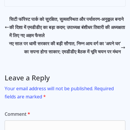
navigation
e
at
itt
ai
ar
b
s
er
l
e
सिटी फॉरेस्ट पार्क को सुरक्षित, सुव्यवस्थित और पर्यावरण-अनुकूल बनाने
o
A
की दिशा में एमडीडीए का बड़ा कदम; उपाध्यक्ष बंशीधर तिवारी की अध्यक्षता
o
p
में लिए गए अहम फैसले
k
p
नए साल पर धामी सरकार की बड़ी सौगात, निम्न आय वर्ग का ‘अपने घर’
का सपना होगा साकार; एमडीडीए बैठक में भूमि चयन पर मंथन
Leave a Reply
Your email address will not be published.
Required
fields are marked
*
Comment
*