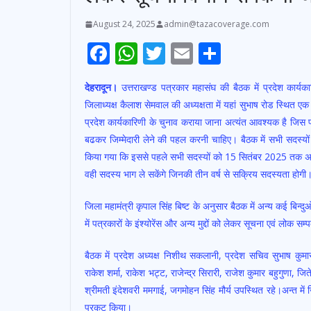
August 24, 2025
admin@tazacoverage.com
F
W
T
E
S
ac
h
w
m
h
देहरादून।
उत्तराखण्ड पत्रकार महासंघ की बैठक में प्रदेश कार्यका
e
at
itt
ai
ar
जिलाध्यक्ष कैलाश सेमवाल की अध्यक्षता में यहां सुभाष रोड स्थित एक
b
s
er
l
e
प्रदेश कार्यकारिणी के चुनाव कराया जाना अत्यंत आवश्यक है जिस 
o
A
बढकर जिम्मेदारी लेने की पहल करनी चाहिए। बैठक में सभी सदस्यो
o
p
किया गया कि इससे पहले सभी सदस्यों को 15 सितंबर 2025 तक अपना 
वही सदस्य भाग ले सकेंगे जिनकी तीन वर्ष से सक्रिय सदस्यता होगी
k
p
जिला महामंत्री कृपाल सिंह बिष्ट के अनुसार बैठक में अन्य कई बिन्
में पत्रकारों के इंश्योरेंस और अन्य मुद्दों को लेकर सूचना एवं लोक 
बैठक में प्रदेश अध्यक्ष निशीथ सकलानी, प्रदेश सचिव सुभाष कुमार,
राकेश शर्मा, राकेश भट्ट, राजेन्द्र सिरारी, राजेश कुमार बहुगुणा, जिते
श्रीमती इंदेशवरी ममगाई, जगमोहन सिंह मौर्य उपस्थित रहे।अन्त में 
प्रकट किया।