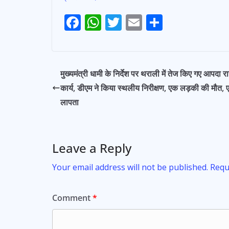
F
W
T
E
S
Post
ac
h
w
m
h
Navigation
e
at
itt
ai
ar
b
s
er
l
e
मुख्यमंत्री धामी के निर्देश पर थराली में तेज किए गए आपदा र
o
A
कार्य, डीएम ने किया स्थलीय निरीक्षण, एक लड़की की मौत,
o
p
लापता
k
p
Leave a Reply
Your email address will not be published.
Requ
Comment
*