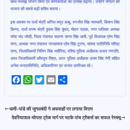
साथ मध्याह्न भोजन किया एवं कार्यकर्ताओं का उत्साह बढ़ाया। उन्होंने संगठन को
भाजपा की सबसे बड़ी शक्ति बताया।
इस अवसर पर दर्जा मंत्री अनिल कपूर डब्बू, रणजीत सिंह नामधारी, किशन सिंह
किन्ना, दर्जा राज्य मंत्री हुकम सिंह कुंवर, मोहन पाठक, नगर पालिका अध्यक्ष
रमेश चंद जोशी, जिला पंचायत सदस्य सागर सिंह धामी, पूर्व विधायक प्रेम सिंह
राणा, अध्यक्ष नगर पंचायत नानकमत्ता प्रेम सिंह टुरना, सांसद प्रतिनिधि रविंद्र
राणा, जिलाधिकारी नितिन सिंह भदौरिया, वरिष्ठ पुलिस अधीक्षक अजय गणपति,
अपर जिलाधिकारी कौस्तुभ मिश्र, अपर पुलिस अधीक्षक उत्तम सिंह नेगी सहित
अनेक जनप्रतिनिधि, अधिकारीगण एवं जनता उपस्थित रहे।
F
W
T
E
S
Post
ac
h
w
m
h
navigation
e
at
itt
ai
ar
b
s
er
l
e
धामी–पांडे की जुगलबंदी ने अफवाहों पर लगाया विराम
o
A
देवरियाताल-चोपता ट्रेक मार्ग पर भटके पांच ट्रैकर्स का सफल रेस्क्यू
o
p