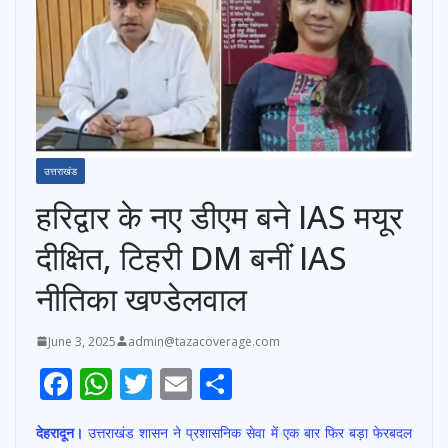
उत्तराखंड
हरिद्वार के नए डीएम बने IAS मयूर
दीक्षित, टिहरी DM बनीं IAS
नीतिका खण्डेलवाल
June 3, 2025
admin@tazacoverage.com
F
W
T
E
S
ac
h
w
m
h
देहरादून।
उत्तराखंड शासन ने प्रशासनिक सेवा में एक बार फिर बड़ा फेरबदल
e
at
itt
ai
ar