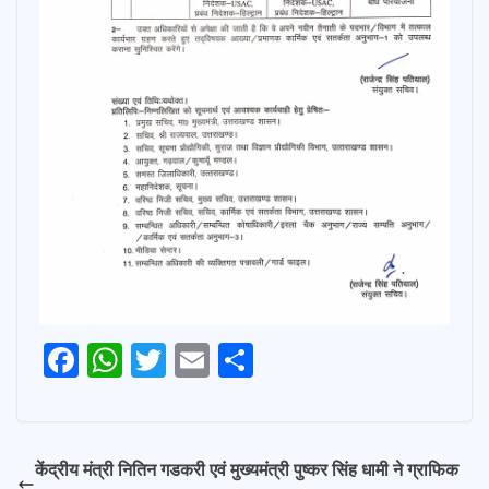
Post
F
W
T
E
S
Navigation
ac
h
w
m
h
e
at
itt
ai
ar
b
s
er
l
e
केंद्रीय मंत्री नितिन गडकरी एवं मुख्यमंत्री पुष्कर सिंह धामी ने ग्राफिक