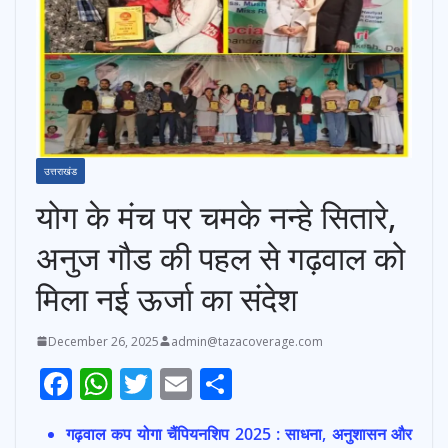
उत्तराखंड
योग के मंच पर चमके नन्हे सितारे,
अनुज गौड की पहल से गढ़वाल को
मिला नई ऊर्जा का संदेश
December 26, 2025
admin@tazacoverage.com
F
W
T
E
S
ac
h
w
m
h
गढ़वाल कप योगा चैंपियनशिप 2025 : साधना, अनुशासन और
e
at
itt
ai
ar