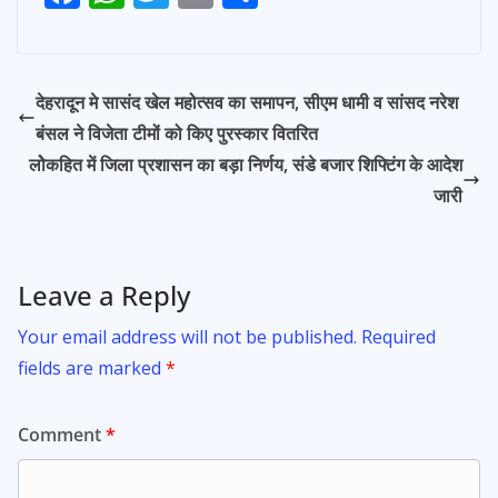
ac
h
w
m
h
navigation
e
at
itt
ai
ar
b
s
er
l
e
देहरादून मे सासंद खेल महोत्सव का समापन, सीएम धामी व सांसद नरेश
o
A
बंसल ने विजेता टीमों को किए पुरस्कार वितरित
o
p
लोेकहित में जिला प्रशासन का बड़ा निर्णय, संडे बजार शिफ्टिंग के आदेश
k
p
जारी
Leave a Reply
Your email address will not be published.
Required
fields are marked
*
Comment
*