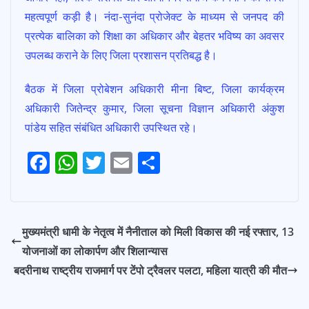
महत्वपूर्ण कड़ी है। नंदा-सुनंदा प्रोजेक्ट के माध्यम से जनपद की
प्रत्येक बालिका को शिक्षा का अधिकार और बेहतर भविष्य का अवसर
उपलब्ध कराने के लिए जिला प्रशासन प्रतिबद्ध है।
बैठक में जिला प्रोबेशन अधिकारी मीना बिष्ट, जिला कार्यक्रम
अधिकारी जितेन्द्र कुमार, जिला सूचना विज्ञान अधिकारी अंकुश
पांडेय सहित संबंधित अधिकारी उपस्थित रहे।
F
W
T
E
S
Post
ac
h
w
m
h
navigation
e
at
itt
ai
ar
b
s
er
l
e
मुख्यमंत्री धामी के नेतृत्व में नैनीताल को मिली विकास की नई रफ्तार, 13
o
A
योजनाओं का लोकार्पण और शिलान्यास
o
p
बदरीनाथ राष्ट्रीय राजमार्ग पर टेंपो ट्रैवलर पलटा, महिला यात्री की मौत
k
p