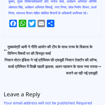
कुमार, मुख्य चिकित्साधिकारी डॉ0 मनोज शर्मा, अधीक्षण अभियंता लोनिवि
ओमपाल सिंह, अधीक्षण अभियंता सिंचाई, नगर निगम, लोक निर्माण विभाग, ऊर्जा
निगम, स्वास्थ्य विभाग सहित संबंधित विभागों के अधिकारी उपस्थित रहे।
Post
F
W
T
E
S
navigation
ac
h
w
m
h
e
at
itt
ai
ar
b
s
er
l
e
मुख्यमंत्री धामी ने नीति आयोग की टीम के साथ राज्य के विकास के
o
A
विभिन्न विषयों पर की विस्तृत चर्चा
o
p
निसान मोटर इंडिया ने नई प्रीमियम सी-एसयूवी निसान टेक्टॉन की लॉन्च,
k
p
वर्ल्ड प्रीमियर में दिखी पहली झलक; अलग पहचान के साथ नया रास्ता
बनाने आ रही नई एसयूवी
Leave a Reply
Your email address will not be published.
Required