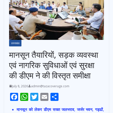
उत्तराखंड
मानसून तैयारियों, सड़क व्यवस्था
एवं नागरिक सुविधाओं एवं सुरक्षा
की डीएम ने की विस्तृत समीक्षा
July 8, 2026
admin@tazacoverage.com
F
W
T
E
S
ac
h
w
m
h
मानसून को लेकर डीएम सख्त जलभराव, जर्जर भवन, गड्ढों,
e
at
itt
ai
ar