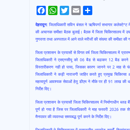
F
W
T
E
S
ac
h
w
m
h
देहरादून:
जिलाधिकारी सविन बंसल ने ऋषिपर्णा सभागार कलेक्टेªट में ज
e
at
itt
ai
ar
की अचानक समीक्षा बैठक बुलाई। बैठक में जिला चिकित्सालय में उ
b
s
er
l
e
गुणवत्ता तथा अस्पताल में आने वाले मरीजों की संख्या की समीक्षा की
o
A
जिला प्रशासन के प्रयासों से विगत वर्ष जिला चिकित्सालय में प्रार
o
p
जिलाधिकारी ने एसएनसीयू को 06 बैड से बढाकर 12 बैड करने के
k
p
विस्तारीकरण नही हो पाया, जिसका कारण जानने पर 2 माह से फंड
जिलाधिकारी ने कड़ी नाराजगी जाहिर करते हुए प्रमुख चिकित्स
महत्वपूर्ण आवश्यक सेवाओं हेतु डीएम ने मौके पर ही 91 लाख की ध
निर्देश दिए।
जिला प्रशासन के प्रयासों जिला चिकित्सालय में निर्माणाधीन ब्लड 
पूर्ण हो गया है जिस पर जिलाधिकारी ने माह फरवरी 2026 तक शेष
मैनपावर की व्यवस्था समयबद्ध पूर्ण करने के निर्देश दिए।
जिलाधिकारी ने चिकित्सालय में एसएनसीयू अपग्रेड कार्यों, दिव्या