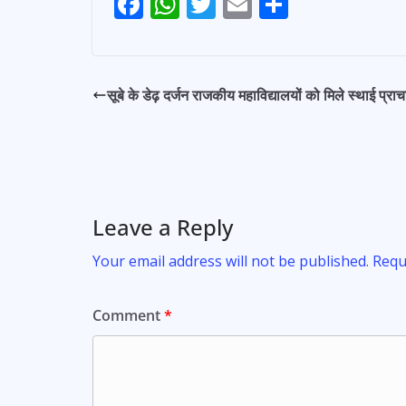
F
W
T
E
S
ac
h
w
m
h
e
at
itt
ai
ar
b
s
er
l
e
सूबे के डेढ़ दर्जन राजकीय महाविद्यालयों को मिले स्थाई प्राचा
o
A
o
p
k
p
Leave a Reply
Your email address will not be published.
Requ
Comment
*