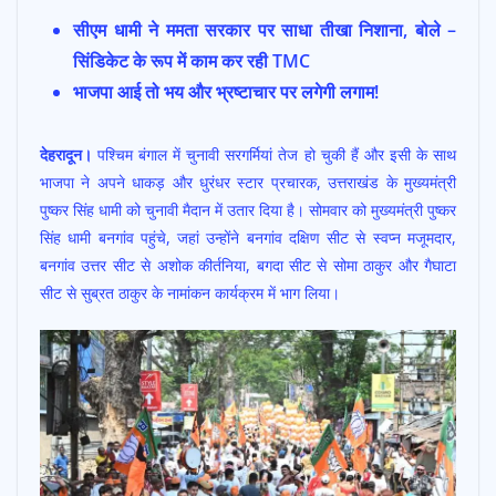
ac
h
w
m
h
सीएम धामी ने ममता सरकार पर साधा तीखा निशाना, बोले –
e
at
itt
ai
ar
सिंडिकेट के रूप में काम कर रही TMC
b
s
er
l
e
भाजपा आई तो भय और भ्रष्टाचार पर लगेगी लगाम!
o
A
o
p
देहरादून।
पश्चिम बंगाल में चुनावी सरगर्मियां तेज हो चुकी हैं और इसी के साथ
k
p
भाजपा ने अपने धाकड़ और धुरंधर स्टार प्रचारक, उत्तराखंड के मुख्यमंत्री
पुष्कर सिंह धामी को चुनावी मैदान में उतार दिया है। सोमवार को मुख्यमंत्री पुष्कर
सिंह धामी बनगांव पहुंचे, जहां उन्होंने बनगांव दक्षिण सीट से स्वप्न मजूमदार,
बनगांव उत्तर सीट से अशोक कीर्तनिया, बगदा सीट से सोमा ठाकुर और गैघाटा
सीट से सुब्रत ठाकुर के नामांकन कार्यक्रम में भाग लिया।