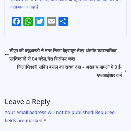
वाला माना जा रहा है।
F
W
T
E
S
Post
ac
h
w
m
h
navigation
e
at
itt
ai
ar
b
s
er
l
e
डीएम की क्यूआरटी ने नगर निगम देहरादून क्षेत्र अंतर्गत व्यावसायिक
o
A
प्रतिष्ठानों से 04 घरेलू गैस सिलेंडर जब्त
o
p
जिलाधिकारी सविन बंसल का सख्त रुख – असहाय मामलों में 3 ई-
k
p
एफआईआर दर्ज
Leave a Reply
Your email address will not be published.
Required
fields are marked
*