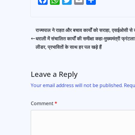
ac
h
w
m
h
e
at
itt
ai
ar
b
s
er
l
e
राज्यपाल ने राहत और बचाव कार्यों को सराहा, एसईओसी से 
o
A
धराली में संचालित कार्यों की समीक्षा कहा-मुख्यमंत्री फ्रंटल
o
p
लीडर, प्रभावितों के साथ हर पल खड़े हैं
k
p
Leave a Reply
Your email address will not be published.
Requ
Comment
*