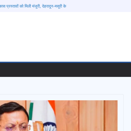
ास प्रस्तावों को मिली मंजूरी, देहरादून-मसूरी के
्तार
ं को रोजगार देना सरकार की सर्वोच्च प्राथमिकता, आने
की जाएगी भर्ती
िडोर से जुड़ी 12 किमी ग्रीनफील्ड बाईपास परियोजना
बद्ध एवं गुणवत्तापूर्ण निर्माण सुनिश्चित करने के
ई समझौता नहींः डीएम
विश्वविद्यालय में अनुसंधान संरचना होगी सुदृढ
ेतावनी के बीच जिला प्रशासन अलर्ट, सभी विभागों को