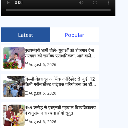
Latest
Popular
मुख्यमंत्री धामी बोले- युवाओं को रोजगार देना
सरकार की सर्वोच्च प्राथमिकता, आने वाले
महीनों में हजारों पदों पर की जाएगी भर्ती
August 6, 2026
दिल्ली-देहरादून आर्थिक कॉरिडोर से जुड़ी 12
किमी ग्रीनफील्ड बाईपास परियोजना का डीएम
ने किया निरीक्षण; समयबद्ध एवं गुणवत्तापूर्ण
August 6, 2026
निर्माण सुनिश्चित करने के निर्देश, सुरक्षा
मानकों से कोई समझौता नहींः डीएम
459 करोड़ से एचएनबी गढ़वाल विश्वविद्यालय
में अनुसंधान संरचना होगी सुदृढ
August 6, 2026