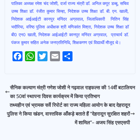
पालिका अध्यक्ष रमेश चंद जोशी, दर्जा राज्य मंत्री डॉ. अनिल कपूर डब्बू, सचिव
उच्च शिक्षा डॉ. रंजीत कुमार सिन्हा, निदेशक उच्च शिक्षा डॉ. बी. एन. खाली,
निदेशक आईआईटी कानपुर मनिंदर अग्रवाल, जिलाधिकारी नितिन सिंह
भदौरिया, वरिष्ठ पुलिस अधीक्षक श्री मणिकांत मिश्रा, निदेशक उच्च शिक्षा डॉ
बी0 एन0 खाली, निदेशक आईआईटी कानपुर मनिंदर अग्रवाल, प्राचार्य डॉ.
पंकज कुमार सहित अनेक जनप्रतिनिधि, शिक्षकगण एवं विद्यार्थी मौजूद थे।
Post
F
W
T
E
S
Navigation
ac
h
w
m
h
e
at
itt
ai
ar
b
s
er
l
e
सैनिक कल्याण मंत्री गणेश जोशी ने गढ़वाल राइफल्स की 14वीं बटालियन
o
A
का 50वां स्थापना दिवस कार्यक्रम में किया प्रतिभाग
o
p
तथ्यहीन एवं भ्रामक सर्वे रिपोर्ट का राज्य महिला आयोग के बाद देहरादून
k
p
पुलिस ने किया खंडन, वास्तविक आँकड़े बताते हैं “देहरादून सुरक्षित शहरों
में शामिल”– अजय सिंह एसएसपी