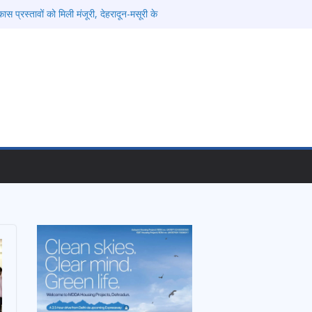
ास प्रस्तावों को मिली मंजूरी, देहरादून-मसूरी के
्तार
ं को रोजगार देना सरकार की सर्वोच्च प्राथमिकता, आने
की जाएगी भर्ती
िडोर से जुड़ी 12 किमी ग्रीनफील्ड बाईपास परियोजना
बद्ध एवं गुणवत्तापूर्ण निर्माण सुनिश्चित करने के
ई समझौता नहींः डीएम
विश्वविद्यालय में अनुसंधान संरचना होगी सुदृढ
ेतावनी के बीच जिला प्रशासन अलर्ट, सभी विभागों को