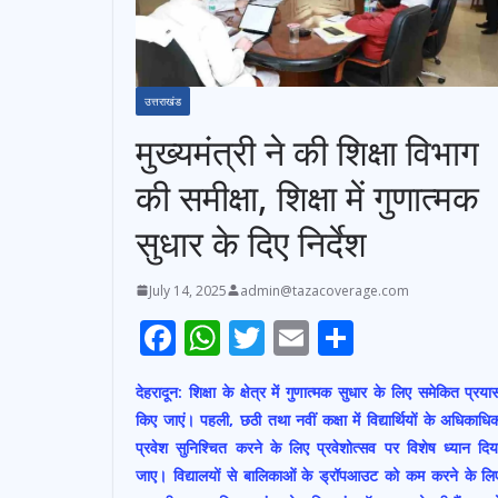
उत्तराखंड
मुख्यमंत्री ने की शिक्षा विभाग
की समीक्षा, शिक्षा में गुणात्मक
सुधार के दिए निर्देश
July 14, 2025
admin@tazacoverage.com
F
W
T
E
S
ac
h
w
m
h
देहरादून:
शिक्षा के क्षेत्र में गुणात्मक सुधार के लिए समेकित प्रया
e
at
itt
ai
ar
किए जाएं। पहली, छठी तथा नवीं कक्षा में विद्यार्थियों के अधिकाधि
b
s
er
l
e
प्रवेश सुनिश्चित करने के लिए प्रवेशोत्सव पर विशेष ध्यान दिय
o
A
जाए। विद्यालयों से बालिकाओं के ड्रॉपआउट को कम करने के लि