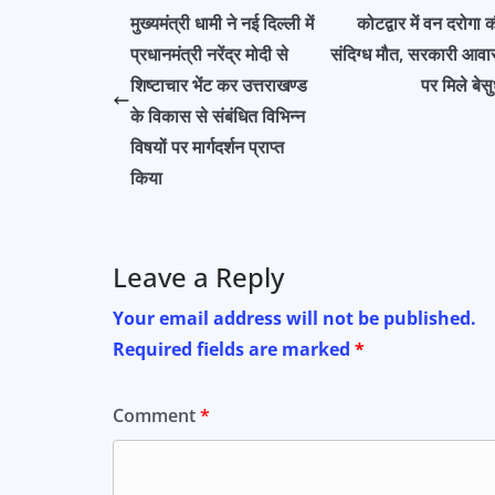
e
ts
t
l
r
मुख्यमंत्री धामी ने नई दिल्ली में
कोटद्वार में वन दरोगा 
b
A
e
e
प्रधानमंत्री नरेंद्र मोदी से
संदिग्ध मौत, सरकारी आव
o
p
r
शिष्टाचार भेंट कर उत्तराखण्ड
पर मिले बेस
o
p
के विकास से संबंधित विभिन्न
विषयों पर मार्गदर्शन प्राप्त
k
किया
Leave a Reply
Your email address will not be published.
Required fields are marked
*
Comment
*