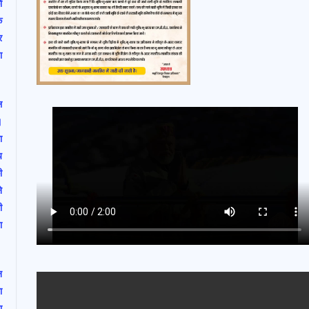
ो
क
र
ा
ल
।
ा
य
ी
े
ी
ा
न
ा
ा