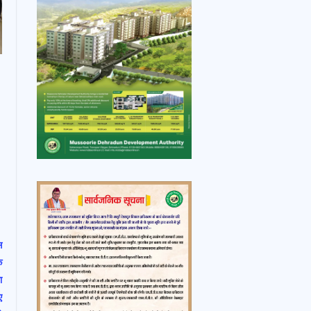
स
क
ा
ए