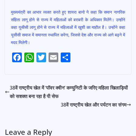
o
A
मुख्यमंत्री का आभार व्यक्त करते हुए शायरा बानो ने कहा कि समान नागरिक
o
p
संहिता लागू होने से राज्य में महिलाओं को बराबरी के अधिकार मिलेंगे। उन्होंने
k
p
कहा यूसीसी लागू होने से राज्य में महिलाओं में खुशी का माहौल है। उन्होंने कहा
यूसीसी समाज में समानता स्थापित करेगा, जिससे देश और राज्य को आगे बढ़ने में
मदद मिलेगी।
F
W
T
E
S
Post
ac
h
w
m
h
Navigation
e
at
itt
ai
ar
b
s
er
l
e
38वें राष्ट्रीय खेल में ‘पॉवर क्वीन’ कम्युनिटी के जरिए महिला खिलाड़ियों
o
A
को सशक्त बना रहा है पी सेफ
o
p
38वें राष्ट्रीय खेल और पर्यटन का संगम
k
p
Leave a Reply