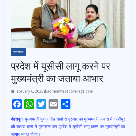
उत्तराखंड
प्रदेश में यूसीसी लागू करने पर
मुख्यमंत्री का जताया आभार
February 6, 2025
admin@tazacoverage.com
F
W
T
E
S
ac
h
w
m
h
देहरादून:
मुख्यमंत्री पुष्कर सिंह धामी से गुरुवार को मुख्यमंत्री आवास में काशीपुर
e
at
itt
ai
ar
की शायरा बानो ने मुलाकात कर प्रदेश में यूसीसी लागू करने पर मुख्यमंत्री का
b
s
er
l
e
आभार व्यक्त किया।