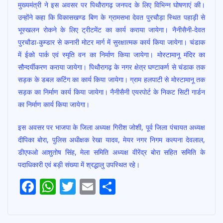
मुख्यमंत्री ने इस अवसर पर पिथौरागढ़ जनपद के लिए विभिन्न घोषणाएं की।
उन्होंने कहा कि विकासखण्ड बिण के ग्रामसभा देवत पुरचौड़ा स्थित पहाड़ी से
भूस्खलन रोकने के लिए ट्रीटमेंट का कार्य कराया जायेगा। नैनीसैनी-देवत
पुरचौडा-कुम्डार से कनारी मोटर मार्ग में सुरक्षात्मक कार्य किया जायेगा। चंडाक
में ईको पार्क एवं स्मृति वन का निर्माण किया जायेगा। मोस्टामानू मंदिर का
सौन्दर्यीकरण कराया जायेगा। पिथौरागढ़ के नगर क्षेत्र घण्टाकर्ण से चंडाक तक
सड़क के डबल कटिंग का कार्य किया जायेगा। ग्राम हलपाटी से मोस्टामानू तक
सड़क का निर्माण कार्य किया जायेगा। नैनीसैनी एयरपोर्ट के निकट सिटी गार्डन
का निर्माण कार्य किया जायेगा।
इस अवसर पर भाजपा के जिला अध्यक्ष गिरीश जोशी, पूर्व जिला पंचायत अध्यक्ष
दीपिका बोरा, पुलिस अधीक्षक रेखा यादव, मेयर नगर निगम कल्पना देवलाल,
डीएफओ आशुतोष सिंह, मेला समिति अध्यक्ष वीरेंद्र बोरा सहित समिति के
पदाधिकारी एवं बड़ी संख्या में श्रद्धालु उपस्थित रहे।
F
W
T
E
S
ac
h
w
m
h
e
at
itt
ai
ar