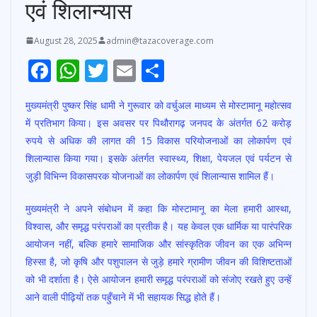
एवं शिलान्यास
August 28, 2025
admin@tazacoverage.com
F
W
T
E
S
ac
h
w
m
h
मुख्यमंत्री पुष्कर सिंह धामी ने गुरूवार को वर्चुअल माध्यम से मोस्टामानू महोत्सव
e
at
itt
ai
ar
में प्रतिभाग किया। इस अवसर पर पिथौरागढ़ जनपद के अंतर्गत 62 करोड़
b
s
er
l
e
रुपये से अधिक की लागत की 15 विकास परियोजनाओं का लोकार्पण एवं
o
A
शिलान्यास किया गया। इसके अंतर्गत स्वास्थ्य, शिक्षा, पेयजल एवं पर्यटन से
o
p
जुड़ी विभिन्न विकासपरक योजनाओं का लोकार्पण एवं शिलान्यास शामिल हैं।
k
p
मुख्यमंत्री ने अपने संबोधन में कहा कि मोस्टामानू का मेला हमारी आस्था,
विश्वास, और समृद्ध परंपराओं का प्रतीक है। यह केवल एक धार्मिक या पारंपरिक
आयोजन नहीं, बल्कि हमारे सामाजिक और सांस्कृतिक जीवन का एक अभिन्न
हिस्सा है, जो कृषि और पशुपालन से जुड़े हमारे ग्रामीण जीवन की विशिष्टताओं
को भी दर्शाता है। ऐसे आयोजन हमारी समृद्ध परंपराओं को संजोए रखते हुए उन्हें
आने वाली पीढ़ियों तक पहुँचाने में भी सहायक सिद्ध होते हैं।