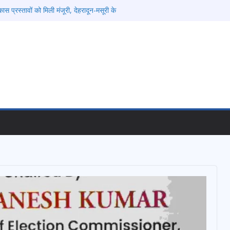
ास प्रस्तावों को मिली मंजूरी, देहरादून-मसूरी के
्तार
ं को रोजगार देना सरकार की सर्वोच्च प्राथमिकता, आने
की जाएगी भर्ती
िडोर से जुड़ी 12 किमी ग्रीनफील्ड बाईपास परियोजना
बद्ध एवं गुणवत्तापूर्ण निर्माण सुनिश्चित करने के
ई समझौता नहींः डीएम
विश्वविद्यालय में अनुसंधान संरचना होगी सुदृढ
ेतावनी के बीच जिला प्रशासन अलर्ट, सभी विभागों को