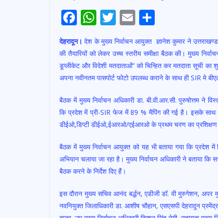
F
W
T
E
S
ac
h
w
m
h
देहरादून।
देश के मुख्य निर्वाचन आयुक्त ज्ञानेश कुमार ने उत्तराखण
e
at
itt
ai
ar
की तैयारियों को लेकर उच्च स्तरीय समीक्षा बैठक की। मुख्य निर्वाच
b
s
er
l
e
डूप्लीकेट और विदेशी मतदाताओं“ को चिन्हित कर मतदाता सूची का श
o
A
अपना नवीनतम पासपोर्ट फोटो उपलब्ध कराने के साथ ही SIR मे ब
o
p
बैठक में मुख्य निर्वाचन अधिकारी डा. बी.वी.आर.सी. पुरुषोत्तम ने व
k
p
कि प्रदेश में प्री-SIR फेज में 89 % मैपिंग की गई है। इसके साथ ही उ
डीईओ,डिप्टी डीईओ,ईआरओ/एईआरओ के प्रथम चरण का प्रशिक्षण पूर
बैठक में मुख्य निर्वाचन आयुक्त को यह भी बताया गया कि प्रदेश में
अभियान चलाया जा रहा है। मुख्य निर्वाचन अधिकारी ने बताया कि स
बैठक करने के निर्देश दिए हैं।
इस दौरान मुख्य सचिव आनंद बर्द्धन, एडीजी डॉ. वी मुरुगेशन, अपर 
नवनियुक्त जिलाधिकारी डा. आशीष चौहान, एसएसपी देहरादून प्रमेंद्
दुम्का, उप मुख्य निर्वाचन अधिकारी किशन सिंह नेगी, सहायक मुख्य नि