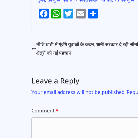
Post
F
W
T
E
S
navigation
ac
h
w
m
h
e
at
itt
ai
ar
b
s
er
l
e
नीति घाटी में गूंजेंगे युवाओं के कदम, धामी सरकार दे रही सीमा
o
A
क्षेत्रों को नई पहचान
o
p
k
p
Leave a Reply
Your email address will not be published.
Requ
Comment
*