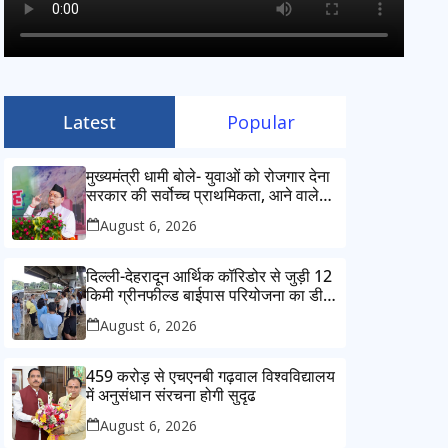
Latest
Popular
मुख्यमंत्री धामी बोले- युवाओं को रोजगार देना
सरकार की सर्वोच्च प्राथमिकता, आने वाले
महीनों में हजारों पदों पर की जाएगी भर्ती
August 6, 2026
दिल्ली-देहरादून आर्थिक कॉरिडोर से जुड़ी 12
किमी ग्रीनफील्ड बाईपास परियोजना का डीएम
ने किया निरीक्षण; समयबद्ध एवं गुणवत्तापूर्ण
August 6, 2026
निर्माण सुनिश्चित करने के निर्देश, सुरक्षा
मानकों से कोई समझौता नहींः डीएम
459 करोड़ से एचएनबी गढ़वाल विश्वविद्यालय
में अनुसंधान संरचना होगी सुदृढ
August 6, 2026