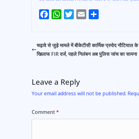
F
W
T
E
S
Post
ac
h
w
m
h
navigation
e
at
itt
ai
ar
b
s
er
l
e
चढ़ावे से जुड़े मामले में बीकेटीसी कार्मिक प्रमोद नौटियाल के
o
A
खिलाफ FIR दर्ज, पहले निलंबन अब पुलिस जांच का सामना
o
p
k
p
Leave a Reply
Your email address will not be published.
Requ
Comment
*