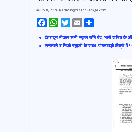
July 8, 2026
admin@tazacoverage.com
F
W
T
E
S
ac
h
w
m
h
देहरादून में कल सभी स्कूल रहेंगे बंद, भारी बारिश क
e
at
itt
ai
ar
सरकारी व निजी स्कूलों के साथ आंगनबाड़ी केंद्रों म
b
s
er
l
e
o
A
o
p
k
p