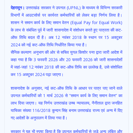
ac
h
w
m
h
देहरादून।
उत्तराखंड सरकार ने उपनल (UPNL) के माध्यम से विभिन्न सरकारी
e
at
itt
ai
ar
विभागों में आउटसोर्स पर कार्यरत कर्मचारियों को लेकर बड़ा निर्णय लिया है।
b
s
er
l
e
शासन ने समान कार्य के लिए समान वेतन (Equal Pay for Equal Work)
o
A
के लाभ से संबंधित पूर्व में जारी शासनादेश में संशोधन करते हुए पात्रता की कट-
o
p
ऑफ तिथि बदल दी है। अब 12 नवंबर 2018 के स्थान पर 15 अक्टूबर
2024 को नई कट-ऑफ तिथि निर्धारित किया गया है।
k
p
सैनिक कल्याण अनुभाग की ओर से सचिव युगल किशोर पन्त द्वारा जारी आदेश में
कहा गया है कि 3 फरवरी 2026 और 20 फरवरी 2026 को जारी शासनादेशों
में जहां-जहां 12 नवंबर 2018 की कट-ऑफ तिथि का उल्लेख है, उसे संशोधित
कर 15 अक्टूबर 2024 पढ़ा जाएगा।
शासनादेश के अनुसार, नई कट-ऑफ तिथि के आधार पर पात्र पाए जाने वाले
उपनल कर्मचारियों को 1 मार्च 2026 से “समान कार्य के लिए समान वेतन” का
लाभ दिया जाएगा। यह निर्णय उत्तराखंड उच्च न्यायालय, नैनीताल द्वारा जनहित
याचिका संख्या 116/2018 कुन्दन सिंह बनाम उत्तराखंड राज्य एवं अन्य में दिए
गए आदेशों के अनुपालन में लिया गया है।
सरकार ने यह भी स्पष्ट किया है कि उपनल कर्मचारियों से जुड़े अन्य लंबित और