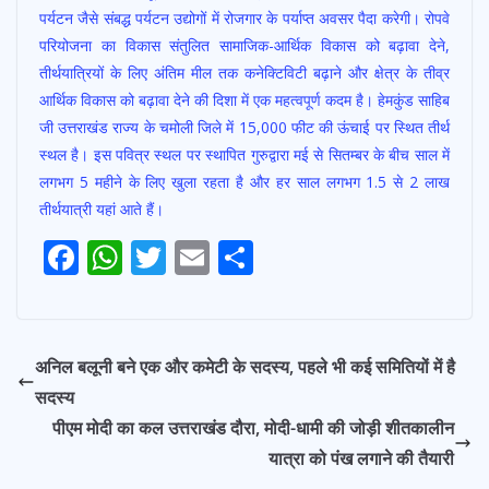
पर्यटन जैसे संबद्ध पर्यटन उद्योगों में रोजगार के पर्याप्त अवसर पैदा करेगी। रोपवे
परियोजना का विकास संतुलित सामाजिक-आर्थिक विकास को बढ़ावा देने,
तीर्थयात्रियों के लिए अंतिम मील तक कनेक्टिविटी बढ़ाने और क्षेत्र के तीव्र
आर्थिक विकास को बढ़ावा देने की दिशा में एक महत्वपूर्ण कदम है। हेमकुंड साहिब
जी उत्तराखंड राज्य के चमोली जिले में 15,000 फीट की ऊंचाई पर स्थित तीर्थ
स्थल है। इस पवित्र स्थल पर स्थापित गुरुद्वारा मई से सितम्बर के बीच साल में
लगभग 5 महीने के लिए खुला रहता है और हर साल लगभग 1.5 से 2 लाख
तीर्थयात्री यहां आते हैं।
Post
F
W
T
E
S
Navigation
ac
h
w
m
h
e
at
itt
ai
ar
b
s
er
l
e
अनिल बलूनी बने एक और कमेटी के सदस्य, पहले भी कई समितियों में है
o
A
सदस्य
o
p
पीएम मोदी का कल उत्तराखंड दौरा, मोदी-धामी की जोड़ी शीतकालीन
k
p
यात्रा को पंख लगाने की तैयारी