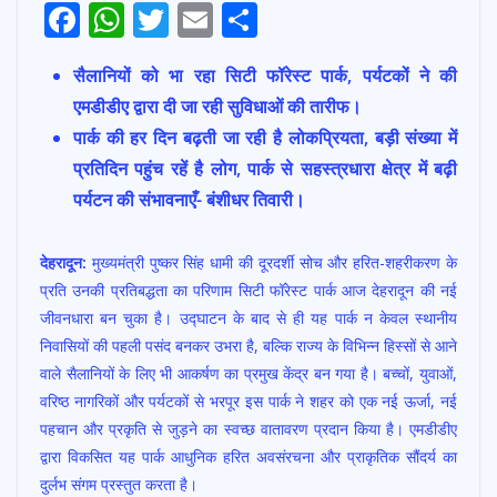
F
W
T
E
S
ac
h
w
m
h
सैलानियों को भा रहा सिटी फॉरेस्ट पार्क, पर्यटकों ने की
e
at
itt
ai
ar
एमडीडीए द्वारा दी जा रही सुविधाओं की तारीफ।
b
s
er
l
e
पार्क की हर दिन बढ़ती जा रही है लोकप्रियता, बड़ी संख्या में
o
A
प्रतिदिन पहुंच रहें है लोग, पार्क से सहस्त्रधारा क्षेत्र में बढ़ी
o
p
पर्यटन की संभावनाएँ- बंशीधर तिवारी।
k
p
देहरादून:
मुख्यमंत्री पुष्कर सिंह धामी की दूरदर्शी सोच और हरित-शहरीकरण के
प्रति उनकी प्रतिबद्धता का परिणाम सिटी फॉरेस्ट पार्क आज देहरादून की नई
जीवनधारा बन चुका है। उद्घाटन के बाद से ही यह पार्क न केवल स्थानीय
निवासियों की पहली पसंद बनकर उभरा है, बल्कि राज्य के विभिन्न हिस्सों से आने
वाले सैलानियों के लिए भी आकर्षण का प्रमुख केंद्र बन गया है। बच्चों, युवाओं,
वरिष्ठ नागरिकों और पर्यटकों से भरपूर इस पार्क ने शहर को एक नई ऊर्जा, नई
पहचान और प्रकृति से जुड़ने का स्वच्छ वातावरण प्रदान किया है। एमडीडीए
द्वारा विकसित यह पार्क आधुनिक हरित अवसंरचना और प्राकृतिक सौंदर्य का
दुर्लभ संगम प्रस्तुत करता है।