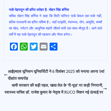
पार्क देहरादून की हरित धरोहर है- मोहन सिंह बर्निया
सचिव मोहन सिंह बर्निया ने कहा कि सिटी फॉरेस्ट पार्क केवल एक पार्क नहीं,
बल्कि राजधानी का हरित भविष्य है। यहाँ प्रकृति, स्वास्थ्य, योग, आयुर्वेद, बच्चों
का खेल, पर्यटन और आधुनिक शहरी सौंदर्य सभी एक साथ मौजूद हैं। आने वाले
वर्षों में यह पार्क देहरादून की पहचान और गौरव बनेगा।
F
W
T
E
S
Post
ac
h
w
m
h
navigation
e
at
itt
ai
ar
b
s
er
l
e
आईएमएस यूनिसन यूनिवर्सिटी ने 6 दिसंबर 2025 को मनाया अपना 9वां
o
A
दीक्षांत समारोह
o
p
धामी सरकार की बड़ी पहल, खाद्य तेल के ‘री-यूज़’ पर कड़ी निगरानी,
k
p
स्वास्थ्य सचिव डॉ. राजेश कुमार के नेतृत्व में RUCO मिशन नई ऊंचाई पर