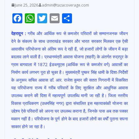
June 25, 2026
admin@tazacoverage.com
F
W
T
E
S
ac
h
w
m
h
देहरादून :
गरीब और आर्थिक रूप से कमजोर परिवारों को सम्मानजनक जीवन
e
at
itt
ai
ar
देने के संकल्प के साथ उत्तराखंड सरकार और भारत सरकार मिलकर एक ऐसी
b
s
er
l
e
आवासीय परियोजना को अंतिम रूप दे रही हैं, जो हजारों लोगों के जीवन में बड़ा
o
A
बदलाव लाने वाली है। प्रधानमंत्री आवास योजना (शहरी) के अंतर्गत रुद्रपुर के
o
p
ग्राम बागवाला में 1872 ईडब्ल्यूएस (आर्थिक रूप से कमजोर वर्ग) आवासों का
निर्माण कार्य लगभग पूरा हो चुका है। मुख्यमंत्री पुष्कर सिंह धामी के दिशा-निर्देशों
k
p
के अनुरूप सचिव आवास डॉ. आर. राजेश कुमार की सतत निगरानी में विकसित
यह परियोजना राज्य में गरीब परिवारों के लिए सुरक्षित और आधुनिक आवास
उपलब्ध कराने की दिशा में महत्वपूर्ण उपलब्धि मानी जा रही है। जिला स्तरीय
विकास प्राधिकरण (उधमसिंह नगर) द्वारा संचालित इस महत्वाकांक्षी योजना का
उद्देश्य ऐसे परिवारों को अपना घर उपलब्ध कराना है, जिनके पास अब तक पक्का
मकान नहीं है। परियोजना के पूर्ण होने के बाद हजारों लोगों का वर्षों पुराना सपना
साकार होने जा रहा है।