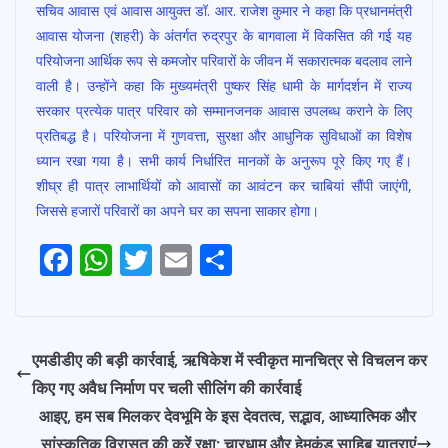
सचिव आवास एवं आवास आयुक्त डॉ. आर. राजेश कुमार ने कहा कि प्रधानमंत्री
आवास योजना (शहरी) के अंतर्गत रुद्रपुर के बागवाला में विकसित की गई यह
परियोजना आर्थिक रूप से कमजोर परिवारों के जीवन में सकारात्मक बदलाव लाने
वाली है। उन्होंने कहा कि मुख्यमंत्री पुष्कर सिंह धामी के मार्गदर्शन में राज्य
सरकार प्रत्येक पात्र परिवार को सम्मानजनक आवास उपलब्ध कराने के लिए
प्रतिबद्ध है। परियोजना में गुणवत्ता, सुरक्षा और आधुनिक सुविधाओं का विशेष
ध्यान रखा गया है। सभी कार्य निर्धारित मानकों के अनुरूप पूरे किए गए हैं।
शीघ्र ही पात्र लाभार्थियों को आवासों का आवंटन कर चाबियां सौंपी जाएंगी,
जिससे हजारों परिवारों का अपने घर का सपना साकार होगा।
F
W
T
E
S
Post
ac
h
w
m
h
navigation
e
at
itt
ai
ar
b
s
er
l
e
एमडीडीए की बड़ी कार्रवाई, ऋषिकेश में स्वीकृत मानचित्र से विचलन कर
o
A
किए गए अवैध निर्माण पर चली सीलिंग की कार्रवाई
o
p
आइए, हम सब मिलकर देवभूमि के इस देवतत्व, सद्भाव, आध्यात्मिक और
सांस्कृतिक विरासत की करें रक्षा; चारधाम और हेमकुंड साहिब यात्राएं