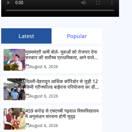
Latest
Popular
मुख्यमंत्री धामी बोले- युवाओं को रोजगार देना
सरकार की सर्वोच्च प्राथमिकता, आने वाले
महीनों में हजारों पदों पर की जाएगी भर्ती
August 6, 2026
दिल्ली-देहरादून आर्थिक कॉरिडोर से जुड़ी 12
किमी ग्रीनफील्ड बाईपास परियोजना का डीएम
ने किया निरीक्षण; समयबद्ध एवं गुणवत्तापूर्ण
August 6, 2026
निर्माण सुनिश्चित करने के निर्देश, सुरक्षा
मानकों से कोई समझौता नहींः डीएम
459 करोड़ से एचएनबी गढ़वाल विश्वविद्यालय
में अनुसंधान संरचना होगी सुदृढ
August 6, 2026