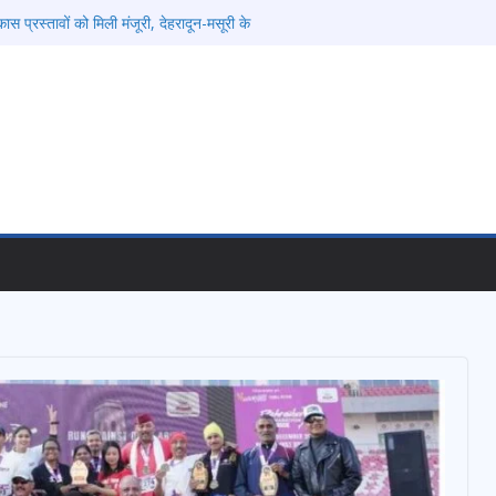
ास प्रस्तावों को मिली मंजूरी, देहरादून-मसूरी के
्तार
ं को रोजगार देना सरकार की सर्वोच्च प्राथमिकता, आने
की जाएगी भर्ती
िडोर से जुड़ी 12 किमी ग्रीनफील्ड बाईपास परियोजना
बद्ध एवं गुणवत्तापूर्ण निर्माण सुनिश्चित करने के
ई समझौता नहींः डीएम
विश्वविद्यालय में अनुसंधान संरचना होगी सुदृढ
ेतावनी के बीच जिला प्रशासन अलर्ट, सभी विभागों को