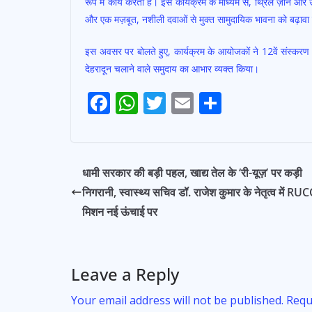
रूप में कार्य करता है। इस कार्यक्रम के माध्यम से, थ्रिल ज़ोन और
और एक मज़बूत, नशीली दवाओं से मुक्त सामुदायिक भावना को बढ़ावा
इस अवसर पर बोलते हुए, कार्यक्रम के आयोजकों ने 12वें संस्करण 
देहरादून चलाने वाले समुदाय का आभार व्यक्त किया।
F
W
T
E
S
Post
ac
h
w
m
h
navigation
e
at
itt
ai
ar
b
s
er
l
e
धामी सरकार की बड़ी पहल, खाद्य तेल के ‘री-यूज़’ पर कड़ी
o
A
निगरानी, स्वास्थ्य सचिव डॉ. राजेश कुमार के नेतृत्व में RU
o
p
मिशन नई ऊंचाई पर
k
p
Leave a Reply
Your email address will not be published.
Requ