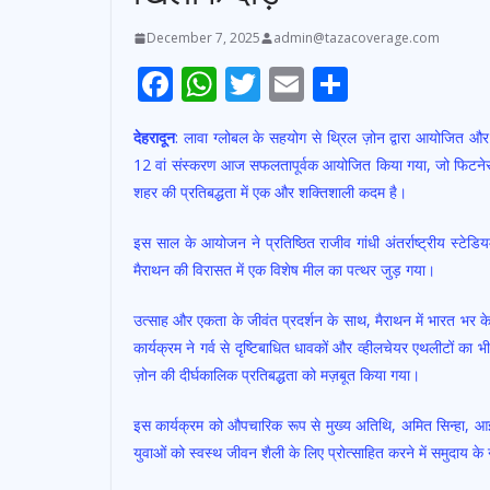
December 7, 2025
admin@tazacoverage.com
F
W
T
E
S
ac
h
w
m
h
देहरादून
: लावा ग्लोबल के सहयोग से थ्रिल ज़ोन द्वारा आयोजित और 
e
at
itt
ai
ar
12 वां संस्करण आज सफलतापूर्वक आयोजित किया गया, जो फिटनेस को
b
s
er
l
e
शहर की प्रतिबद्धता में एक और शक्तिशाली कदम है।
o
A
इस साल के आयोजन ने प्रतिष्ठित राजीव गांधी अंतर्राष्ट्रीय स्टेड
o
p
मैराथन की विरासत में एक विशेष मील का पत्थर जुड़ गया।
k
p
उत्साह और एकता के जीवंत प्रदर्शन के साथ, मैराथन में भारत भर 
कार्यक्रम ने गर्व से दृष्टिबाधित धावकों और व्हीलचेयर एथलीटों क
ज़ोन की दीर्घकालिक प्रतिबद्धता को मज़बूत किया गया।
इस कार्यक्रम को औपचारिक रूप से मुख्य अतिथि, अमित सिन्हा, आईपी
युवाओं को स्वस्थ जीवन शैली के लिए प्रोत्साहित करने में समुदाय के 