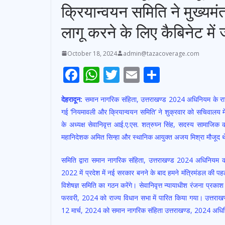
क्रियान्वयन समिति ने मुख्यमंत्
लागू करने के लिए कैबिनेट में
October 18, 2024
admin@tazacoverage.com
F
W
T
E
S
ac
h
w
m
h
देहरादून:
समान नागरिक संहिता, उत्तराखण्ड 2024 अधिनियम के राज्य म
e
at
itt
ai
ar
गई ‘नियमावली और क्रियान्वयन समिति’ ने शुक्रवार को सचिवालय में
b
s
er
l
e
के अध्यक्ष सेवानिवृत्त आई.ए.एस. शत्रुघ्न सिंह, सदस्य सामाजिक क
o
A
महानिदेशक अमित सिन्हा और स्थानिक आयुक्त अजय मिश्रा मौजूद 
o
p
समिति द्वारा समान नागरिक संहिता, उत्तराखण्ड 2024 अधिनियम की 
k
p
2022 में प्रदेश में नई सरकार बनने के बाद हमने मंत्रिमंडल की पहल
विशेषज्ञ समिति का गठन करेंगे। सेवानिवृत्त न्यायाधीश रंजना प्रकाश
फरवरी, 2024 को राज्य विधान सभा में पारित किया गया। उत्तराख
12 मार्च, 2024 को समान नागरिक संहिता उत्तराखण्ड, 2024 अधि