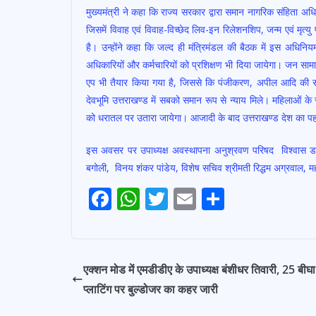
मुख्यमंत्री ने कहा कि राज्य सरकार द्वारा समान नागरिक संहिता 
जिसमें विवाह एवं विवाह-विच्छेद लिव-इन रिलेशनशिप, जन्म एवं मृत्यु
है। उन्होंने कहा कि जल्द ही मंत्रिमंडल की बैठक में इस अधिनिय
अधिकारियों और कर्मचारियों को प्रशिक्षण भी दिया जायेगा। जन साम
एप भी तैयार किया गया है, जिससे कि पंजीकरण, अपील आदि की सम
देवभूमि उत्तराखण्ड में सबको समान रूप से न्याय मिले। महिलाओं 
को धरातल पर उतारा जायेगा। आजादी के बाद उत्तराखण्ड देश का पहल
इस अवसर पर उपाध्यक्ष अवस्थापना अनुश्रवण परिषद विश्वास डा
बगोली, विनय शंकर पांडेय, विशेष सचिव श्रीमती रिद्धम अग्रवाल, 
Continue
F
W
T
E
S
Reading
ac
h
w
m
h
e
at
itt
ai
ar
b
s
er
l
e
एक्शन मोड में एमडीडीए के उपाध्यक्ष बंशीधर तिवारी, 25 बीघ
o
A
प्लाटिंग पर बुल्डोजर का कहर जारी
o
p